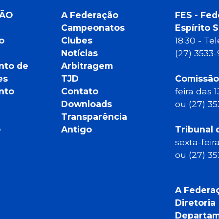
ÇÃO
A Federação
FES - Fed
Campeonatos
Espírito 
o
Clubes
18:30 - T
Notícias
(27) 3533
nto de
Arbitragem
es
TJD
Comissão
nto
Contato
feira das 
Downloads
ou (27) 3
Transparência
e
Antigo
Tribunal 
sexta-feir
ou (27) 3
A Federa
Diretoria
Departam