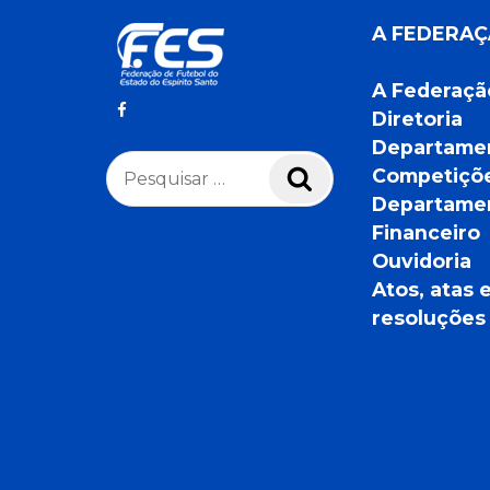
A FEDERA
A Federaçã
Diretoria
Departame
Pesquisar
Competiçõ
Pesquisar
por:
Departame
Financeiro
Ouvidoria
Atos, atas 
resoluções