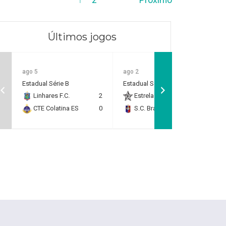
Últimos jogos
ago 5
ago 2
Estadual Série B
Estadual Série B
Linhares F.C.
2
Estrela do Norte F.C.
2
CTE Colatina ES
0
S.C. Brasil Capixaba
0