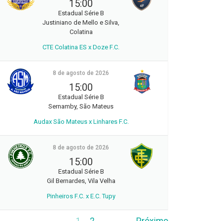
15:00
Estadual Série B
Justiniano de Mello e Silva,
Colatina
CTE Colatina ES x Doze F.C.
8 de agosto de 2026
15:00
Estadual Série B
Sernamby, São Mateus
Audax São Mateus x Linhares F.C.
8 de agosto de 2026
15:00
Estadual Série B
Gil Bernardes, Vila Velha
Pinheiros F.C. x E.C. Tupy
1
2
Próximo