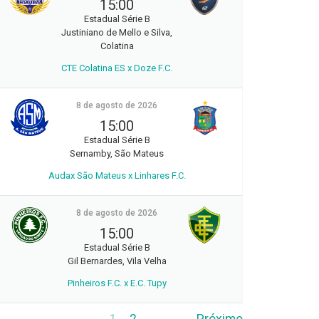
15:00
Estadual Série B
Justiniano de Mello e Silva,
Colatina
CTE Colatina ES x Doze F.C.
8 de agosto de 2026
15:00
Estadual Série B
Sernamby, São Mateus
Audax São Mateus x Linhares F.C.
8 de agosto de 2026
15:00
Estadual Série B
Gil Bernardes, Vila Velha
Pinheiros F.C. x E.C. Tupy
1
2
Próximo