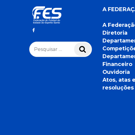
A FEDERA
A Federaçã
Diretoria
Departame
Pesquisar
Competiçõ
Pesquisar
por:
Departame
Financeiro
Ouvidoria
Atos, atas 
resoluções