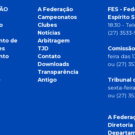
ÇÃO
A Federação
FES - Fed
Campeonatos
Espírito 
o
Clubes
18:30 - T
Notícias
(27) 3533
nto de
Arbitragem
es
TJD
Comissão
nto
Contato
feira das 
Downloads
ou (27) 3
Transparência
e
Antigo
Tribunal 
sexta-feir
ou (27) 3
A Federa
Diretoria
Departam