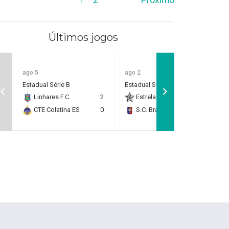
Últimos jogos
ago 5
ago 2
Estadual Série B
Estadual Série B
Linhares F.C.
2
Estrela do Norte F.C.
2
CTE Colatina ES
0
S.C. Brasil Capixaba
0