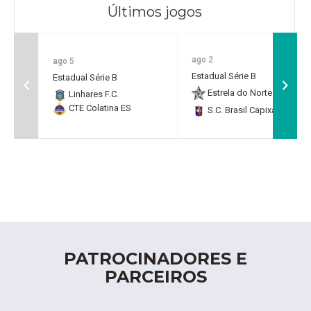
Últimos jogos
ago 2
ago 5
Estadual Série B
Estadual Série B
Estrela do Norte F.C.
2
Linhares F.C.
CTE Colatina ES
S.C. Brasil Capixaba
0
PATROCINADORES E
PARCEIROS