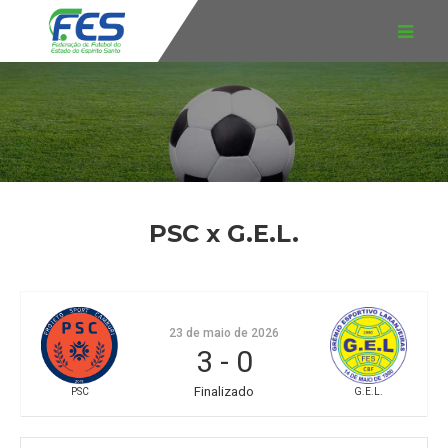
PSC x G.E.L.
23 de maio de 2026
3
-
0
Finalizado
PSC
G.E.L.