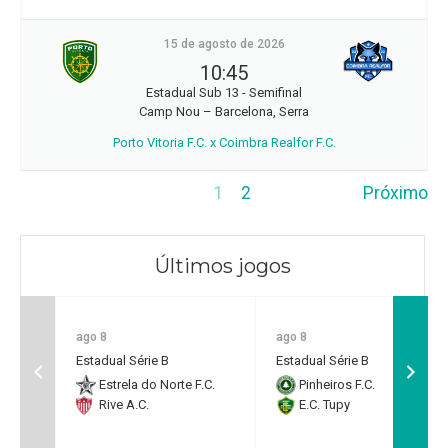
15 de agosto de 2026
10:45
Estadual Sub 13 - Semifinal
Camp Nou – Barcelona, Serra
Porto Vitoria F.C. x Coimbra Realfor F.C.
1
2
Próximo
Últimos jogos
ago 8
ago 8
Estadual Série B
Estadual Série B
Estrela do Norte F.C.
Pinheiros F.C.
Rive A.C.
E.C. Tupy