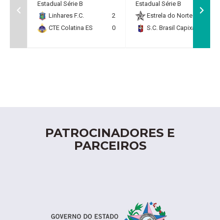
Estadual Série B
Estadual Série B
Linhares F.C.
2
Estrela do Norte F.C.
2
CTE Colatina ES
0
S.C. Brasil Capixaba
0
PATROCINADORES E
PARCEIROS