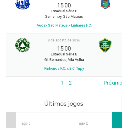
15:00
Estadual Série B
Sernamby, São Mateus
Audax São Mateus x Linhares F.C.
8 de agosto de 2026
15:00
Estadual Série B
Gil Bernardes, Vila Velha
Pinheiros F.C. x E.C. Tupy
1
2
Próximo
Últimos jogos
ago 5
ago 2