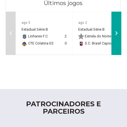
Últimos jogos
ago 5
ago 2
Estadual Série B
Estadual Série B
Linhares F.C.
2
Estrela do Norte F.C.
2
CTE Colatina ES
0
S.C. Brasil Capixaba
0
PATROCINADORES E
PARCEIROS