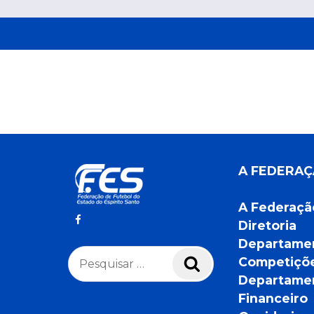
A FEDERA
A Federaçã
Diretoria
Departame
Pesquisar
Competiçõ
Pesquisar
por:
Departame
Financeiro