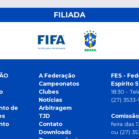
FILIADA
ÇÃO
A Federação
FES - Fed
Campeonatos
Espírito 
o
Clubes
18:30 - T
Notícias
(27) 3533
nto de
Arbitragem
es
TJD
Comissão
nto
Contato
feira das 
Downloads
ou (27) 3