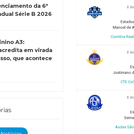
enciamento da 6ª
8 d
adual Série B 2026
Estadua
Manoel de Ar
Coimbra Realfo
inino A3:
acredita em virada
8 d
esso, que acontece
)
Es
Justiniano d
CTE Col
8 d
rias
Es
Sern
Audax São 
Notícias