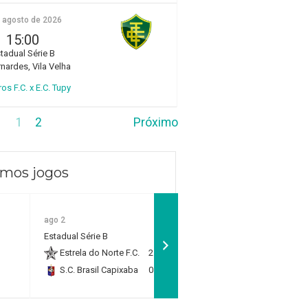
e agosto de 2026
15:00
tadual Série B
rnardes, Vila Velha
ros F.C. x E.C. Tupy
1
2
Próximo
imos jogos
ago 2
ago 2
Estadual Sub 11 - Quartas
Estadual Série B
de Final
Estrela do Norte F.C.
2
Rio Branco F.C.
1
S.C. Brasil Capixaba
0
RP Academy
0