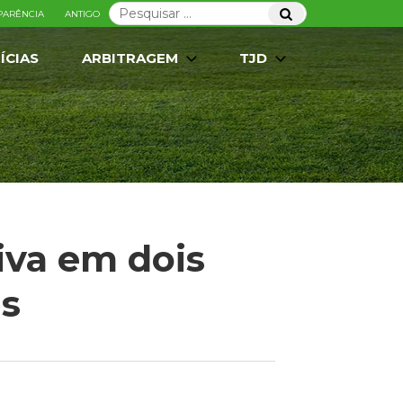
Pesquisar
Pesquisar
PARÊNCIA
ANTIGO
por:
ÍCIAS
ARBITRAGEM
TJD
iva em dois
s