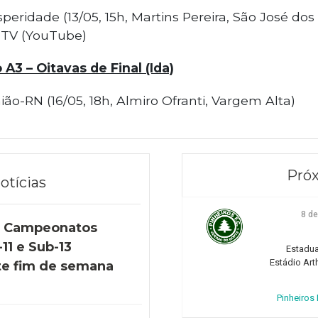
speridade (13/05, 15h, Martins Pereira, São José d
 TV (YouTube)
 A3 – Oitavas de Final (Ida)
ião-RN (16/05, 18h, Almiro Ofranti, Vargem Alta)
Próx
otícias
8 d
s Campeonatos
11 e Sub-13
Estadua
Estádio Art
e fim de semana
Pinheiros F