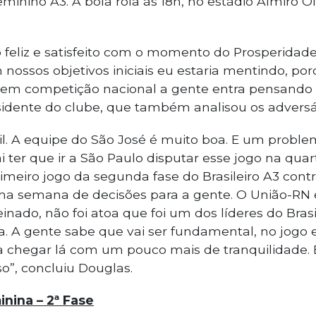
Feminino A3. A bola rola às 18h, no estádio Almiro 
 feliz e satisfeito com o momento do Prosperidade
nossos objetivos iniciais eu estaria mentindo, p
 em competição nacional a gente entra pensando 
sidente do clube, que também analisou os adversár
cil. A equipe do São José é muito boa. E um problem
ai ter que ir a São Paulo disputar esse jogo na qua
meiro jogo da segunda fase do Brasileiro A3 contr
ma semana de decisões para a gente. O União-RN
nado, não foi atoa que foi um dos líderes do Brasi
. A gente sabe que vai ser fundamental, no jogo 
a chegar lá com um pouco mais de tranquilidade. 
so”, concluiu Douglas.
inina – 2ª Fase