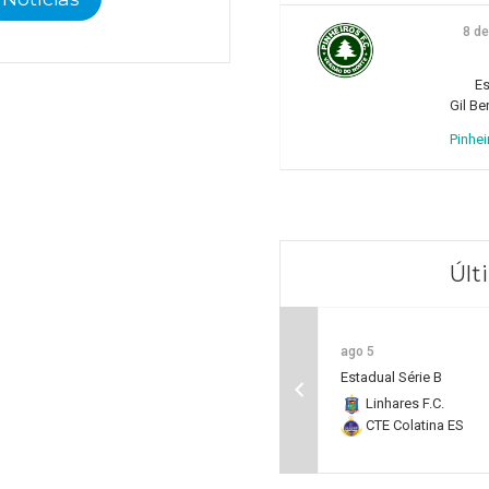
8 d
Es
Gil Be
Pinhei
Últ
ago 5
Estadual Série B
Linhares F.C.
CTE Colatina ES