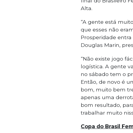
final do Brasileiro 
Alta.
“A gente está muito
que esses não eram 
Prosperidade entra
Douglas Marin, pre
“Não existe jogo fá
logística. A gente v
no sábado tem o pri
Então, de novo é u
bom, muito bem trei
apenas uma derrota
bom resultado, par
trabalhar muito nis
Copa do Brasil Fem