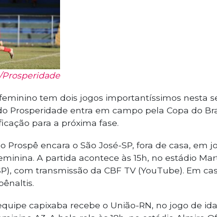
i/Prosperidade
 feminino tem dois jogos importantíssimos nesta 
do Prosperidade entra em campo pela Copa do Brasi
ficação para a próxima fase.
, o Prospê encara o São José-SP, fora de casa, em j
eminina. A partida acontece às 15h, no estádio Mar
P), com transmissão da CBF TV (YouTube). Em ca
pênaltis.
 equipe capixaba recebe o União-RN, no jogo de ida