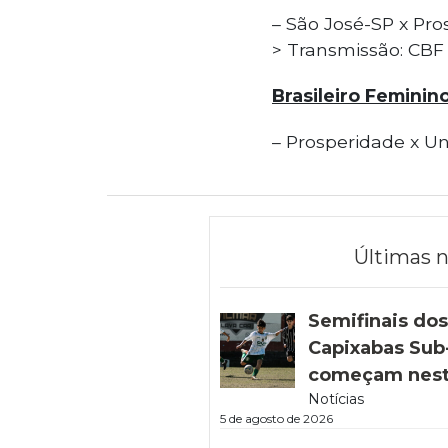
– São José-SP x Pro
> Transmissão: CBF
Brasileiro Feminino
– Prosperidade x Un
Últimas n
Semifinais do
Capixabas Sub-
começam nest
Notícias
5 de agosto de 2026