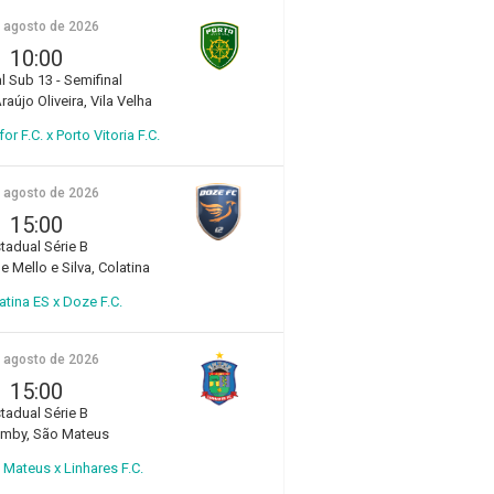
e agosto de 2026
10:00
l Sub 13 - Semifinal
aújo Oliveira, Vila Velha
r F.C. x Porto Vitoria F.C.
e agosto de 2026
15:00
tadual Série B
e Mello e Silva, Colatina
atina ES x Doze F.C.
e agosto de 2026
15:00
tadual Série B
amby, São Mateus
Mateus x Linhares F.C.