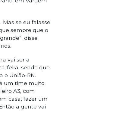
Ofranti, em Vargem
. Mas se eu falasse
orque sempre que o
grande”, disse
ios.
a vai ser a
rta-feira, sendo que
a o União-RN.
 é um time muito
leiro A3, com
em casa, fazer um
Então a gente vai