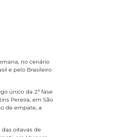
semana, no cenário
l e pelo Brasileiro
ogo único da 2ª fase
tins Pereira, em São
so de empate, a
 das oitavas de