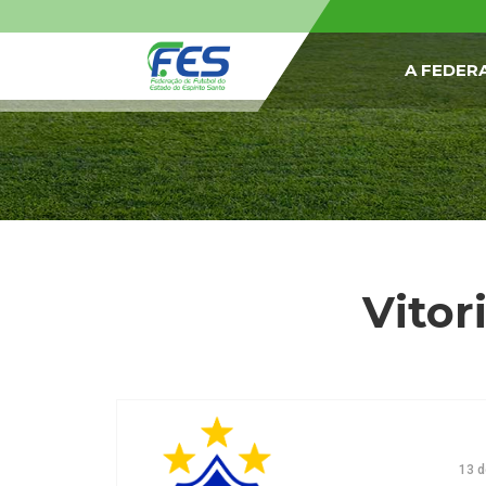
A FEDER
Vitor
13 d