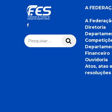
A FEDERA
A Federaçã
Diretoria
Departame
Pesquisar
Competiçõ
Pesquisar
por:
Departame
Financeiro
Ouvidoria
Atos, atas 
resoluções