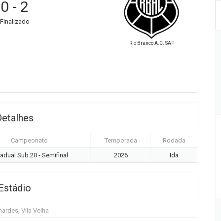
0
-
2
Finalizado
Rio Branco A.C. SAF
Detalhes
Campeonato
Temporada
Rodada
adual Sub 20 - Semifinal
2026
Ida
Estádio
nardes, Vila Velha