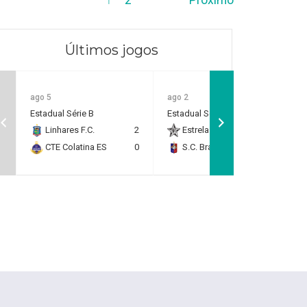
Últimos jogos
ago 5
ago 2
Estadual Série B
Estadual Série B
Linhares F.C.
2
Estrela do Norte F.C.
2
CTE Colatina ES
0
S.C. Brasil Capixaba
0