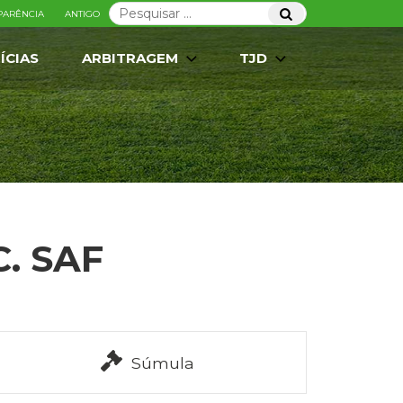
Pesquisar
Pesquisar
PARÊNCIA
ANTIGO
por:
ÍCIAS
ARBITRAGEM
TJD
C. SAF
Súmula