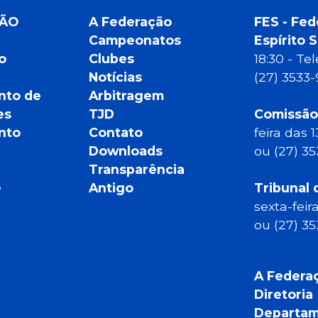
ÇÃO
A Federação
FES - Fed
Campeonatos
Espírito 
o
Clubes
18:30 - T
Notícias
(27) 3533
nto de
Arbitragem
es
TJD
Comissão
nto
Contato
feira das 
Downloads
ou (27) 3
Transparência
e
Antigo
Tribunal 
sexta-feir
ou (27) 3
A Federa
Diretoria
Departam