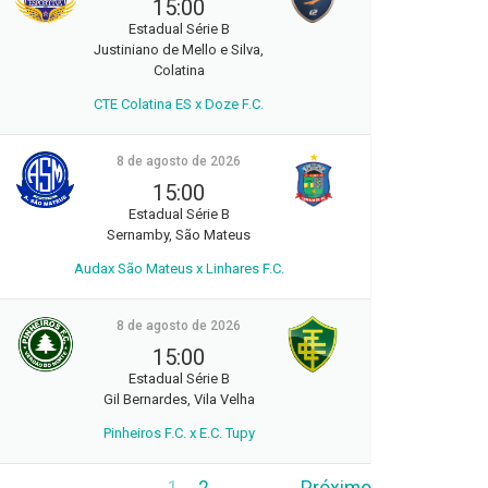
15:00
Estadual Série B
Justiniano de Mello e Silva,
Colatina
CTE Colatina ES x Doze F.C.
8 de agosto de 2026
15:00
Estadual Série B
Sernamby, São Mateus
Audax São Mateus x Linhares F.C.
8 de agosto de 2026
15:00
Estadual Série B
Gil Bernardes, Vila Velha
Pinheiros F.C. x E.C. Tupy
1
2
Próximo