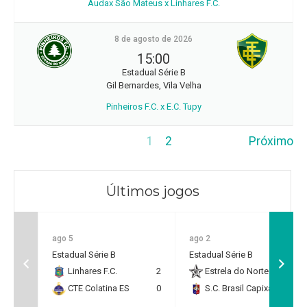
Audax São Mateus x Linhares F.C.
8 de agosto de 2026
15:00
Estadual Série B
Gil Bernardes, Vila Velha
Pinheiros F.C. x E.C. Tupy
1
2
Próximo
Últimos jogos
ago 5
ago 2
Estadual Série B
Estadual Série B
Linhares F.C.
2
Estrela do Norte F.C.
2
CTE Colatina ES
0
S.C. Brasil Capixaba
0