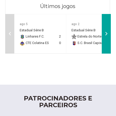
Últimos jogos
ago 5
ago 2
Estadual Série B
Estadual Série B
Linhares F.C.
2
Estrela do Norte F.C.
2
CTE Colatina ES
0
S.C. Brasil Capixaba
0
PATROCINADORES E
PARCEIROS