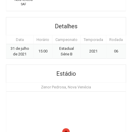
SAF
Detalhes
Data
Horário
Campeonato
Temporada
Rodada
31 de julho
Estadual
15:00
2021
06
de 2021
Série B
Estádio
Zenor Pedrosa, Nova Venécia