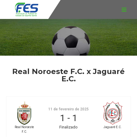
Real Noroeste F.C. x Jaguaré
E.C.
11 de fevereiro de 2025
1
-
1
Finalizado
Jaguaré E.C.
Real Noroeste
F.C.