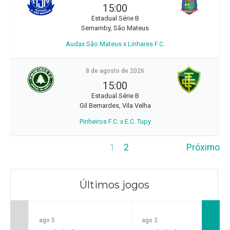
15:00
Estadual Série B
Sernamby, São Mateus
Audax São Mateus x Linhares F.C.
8 de agosto de 2026
15:00
Estadual Série B
Gil Bernardes, Vila Velha
Pinheiros F.C. x E.C. Tupy
1
2
Próximo
Últimos jogos
ago 5
ago 2