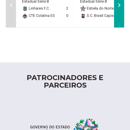
Estadual Série B
Estadual Série B
Linhares F.C.
2
Estrela do Norte F.C.
2
CTE Colatina ES
0
S.C. Brasil Capixaba
0
PATROCINADORES E
PARCEIROS