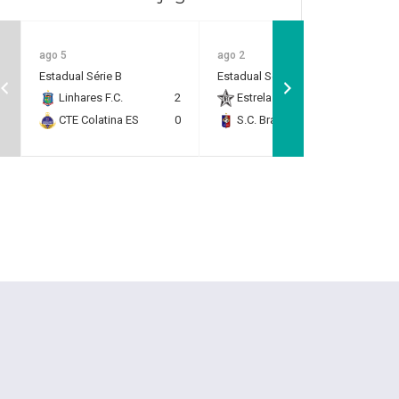
ago 5
ago 2
Estadual Série B
Estadual Série B
Linhares F.C.
2
Estrela do Norte F.C.
2
CTE Colatina ES
0
S.C. Brasil Capixaba
0