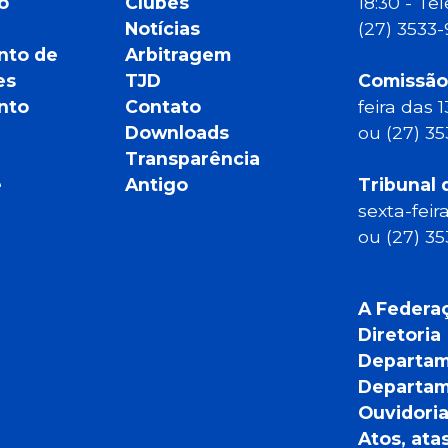
o
Clubes
18:30 - T
Notícias
(27) 3533
nto de
Arbitragem
es
TJD
Comissão
nto
Contato
feira das 
Downloads
ou (27) 3
Transparência
e
Antigo
Tribunal 
sexta-feir
ou (27) 3
A Federa
Diretoria
Departam
Departam
Ouvidori
Atos, ata