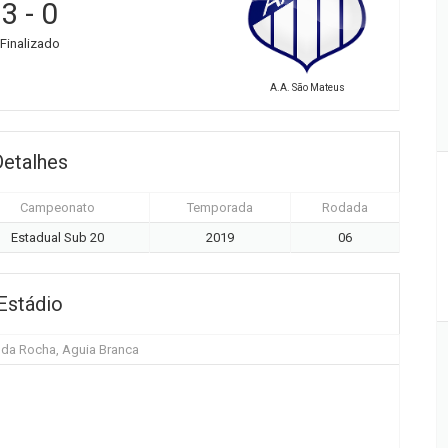
3
-
0
Finalizado
A.A. São Mateus
Detalhes
Campeonato
Temporada
Rodada
Estadual Sub 20
2019
06
Estádio
 da Rocha, Aguia Branca