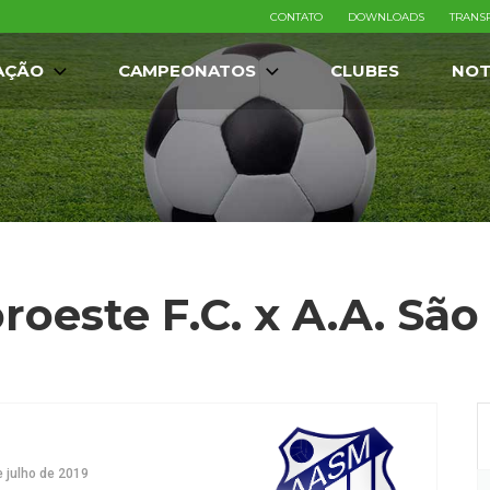
CONTATO
DOWNLOADS
TRANS
AÇÃO
CAMPEONATOS
CLUBES
NOT
roeste F.C. x A.A. Sã
e julho de 2019