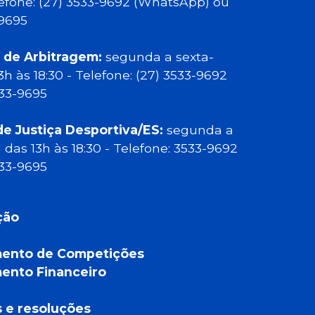
elefone: (27) 3533-9692 (WhatsApp) ou
-9695
 de Arbitragem:
segunda a sexta-
13h às 18:30 - Telefone: (27) 3533-9692
533-9695
de Justiça Desportiva/ES:
segunda a
a das 13h às 18:30 - Telefone: 3533-9692
533-9695
ção
ento de Competições
ento Financeiro
a
s e resoluções