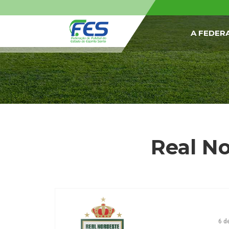
A FEDER
Real No
6 d