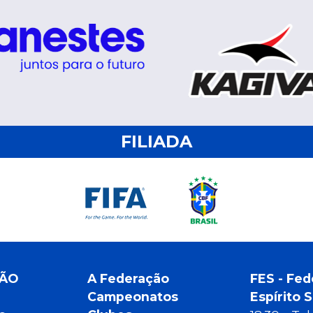
FILIADA
ÇÃO
A Federação
FES - Fed
Campeonatos
Espírito 