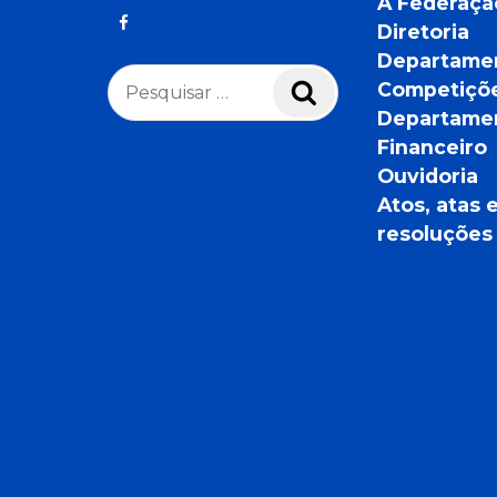
A Federaçã
Diretoria
Departame
Pesquisar
Competiçõ
Pesquisar
por:
Departame
Financeiro
Ouvidoria
Atos, atas 
resoluções