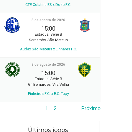
CTE Colatina ES x Doze F.C.
8 de agosto de 2026
15:00
Estadual Série B
Sernamby, São Mateus
Audax São Mateus x Linhares F.C.
8 de agosto de 2026
15:00
Estadual Série B
Gil Bernardes, Vila Velha
Pinheiros F.C. x E.C. Tupy
1
2
Próximo
Últimos jogos