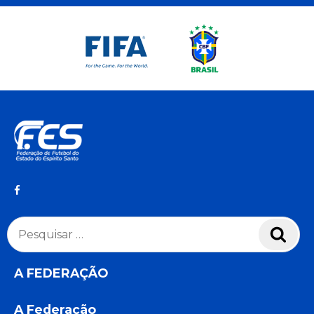
Pesquisar
Pesq
por:
A FEDERAÇÃO
A Federação