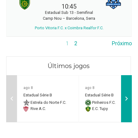
10:45
Estadual Sub 13 - Semifinal
Camp Nou – Barcelona, Serra
Porto Vitoria F.C. x Coimbra Realfor F.C.
1
2
Próximo
Últimos jogos
ago 8
ago 8
Estadual Série B
Estadual Série B
Estrela do Norte F.C.
Pinheiros F.C.
Rive A.C.
E.C. Tupy