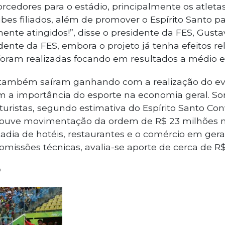
torcedores para o estádio, principalmente os atleta
bes filiados, além de promover o Espírito Santo p
nte atingidos!”, disse o presidente da FES, Gustav
ente da FES, embora o projeto já tenha efeitos re
foram realizadas focando em resultados a médio e
também saíram ganhando com a realização do eve
 a importância do esporte na economia geral. S
turistas, segundo estimativa do Espírito Santo Conv
houve movimentação da ordem de R$ 23 milhões 
adia de hotéis, restaurantes e o comércio em ger
issões técnicas, avalia-se aporte de cerca de R$
O