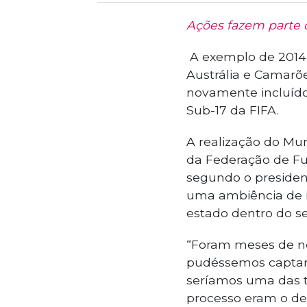
Ações fazem parte 
A exemplo de 2014,
Austrália e Camarõe
novamente incluído
Sub-17 da FIFA.
A realização do Mun
da Federação de Fut
segundo o president
uma ambiência de in
estado dentro do s
“Foram meses de neg
pudéssemos captar 
seríamos uma das tr
processo eram o de 