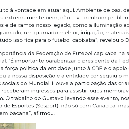
ito à vontade em atuar aqui. Ambiente de paz, de
ou extremamente bem, não teve nenhum problema 
os e deixamos nosso legado, como a iluminação ad
gramado, um gramado melhor, irrigação, materiais
 tudo isso fica para o futebol capixaba”, revelou o D
importância da Federação de Futebol capixaba na a
l. “É importante parabenizar o presidente da Fe
 a força política da entidade junto à CBF e o apoio
cou a nossa disposição e a entidade conseguiu o m
 sociais do Mundial. Houve a participação das cri
 receberam ingressos para assistir jogos memorá
 O trabalho do Gustavo levando esse evento, no
do de Esportes (Sesport), não só com Cariacica, 
 bem bacana”, afirmou.