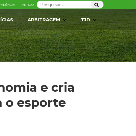
Pesquisar
Pesquisar
PARÊNCIA
ANTIGO
por:
ÍCIAS
ARBITRAGEM
TJD
omia e cria
 o esporte