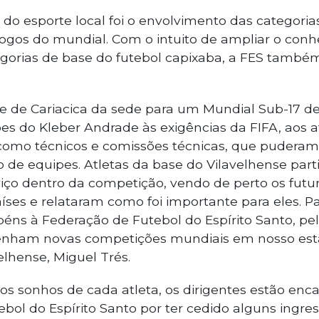
 do esporte local foi o envolvimento das categori
 jogos do mundial. Com o intuito de ampliar o con
egorias de base do futebol capixaba, a FES també
de de Cariacica da sede para um Mundial Sub-17 d
s do Kleber Andrade às exigências da FIFA, aos a
como técnicos e comissões técnicas, que pudera
o de equipes. Atletas da base do Vilavelhense pa
iço dentro da competição, vendo de perto os futur
íses e relataram como foi importante para eles. P
éns à Federação de Futebol do Espírito Santo, pe
enham novas competições mundiais em nosso esta
elhense, Miguel Trés.
os sonhos de cada atleta, os dirigentes estão enc
bol do Espírito Santo por ter cedido alguns ingre