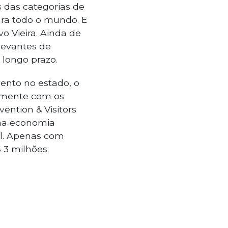
s das categorias de
ara todo o mundo. E
o Vieira. Ainda de
levantes de
 longo prazo.
nto no estado, o
omente com os
ention & Visitors
na economia
al. Apenas com
 3 milhões.