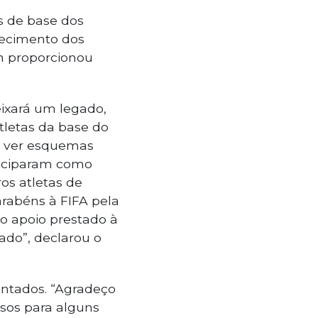
as de base dos
hecimento dos
m proporcionou
eixará um legado,
tletas da base do
m ver esquemas
rticiparam como
os atletas de
arabéns à FIFA pela
lo apoio prestado à
do”, declarou o
antados. “Agradeço
ssos para alguns