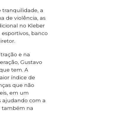
 tranquilidade, a
de violência, as
icional no Kleber
 esportivos, banco
iretor.
tração e na
deração, Gustavo
 que tem. A
aior índice de
anças que não
veis, em um
s ajudando com a
mas também na