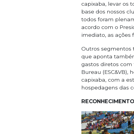
capixaba, levar os 
base dos nossos clu
todos foram plename
acordo com o Presid
imediato, as ações 
Outros segmentos 
que aponta também
gastos diretos com 
Bureau (ESC&VB), 
capixaba, com a est
hospedagens das com
RECONHECIMENT