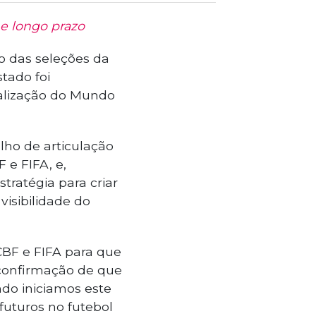
e longo prazo
o das seleções da
tado foi
ealização do Mundo
lho de articulação
 e FIFA, e,
tratégia para criar
isibilidade do
CBF e FIFA para que
 confirmação de que
ndo iniciamos este
futuros no futebol