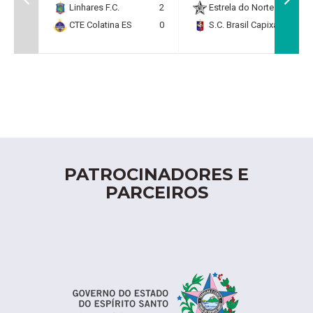
Linhares F.C.
2
Estrela do Norte F.C.
2
CTE Colatina ES
0
S.C. Brasil Capixaba
0
PATROCINADORES E
PARCEIROS