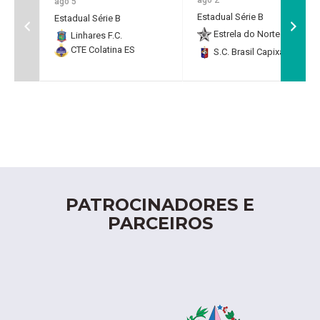
ago 5
Estadual Série B
Estadual Série B
Estrela do Norte F.C.
2
Linhares F.C.
CTE Colatina ES
S.C. Brasil Capixaba
0
PATROCINADORES E
PARCEIROS