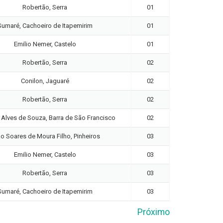
Robertão, Serra
01
Sumaré, Cachoeiro de Itapemirim
01
Emilio Nemer, Castelo
01
Robertão, Serra
02
Conilon, Jaguaré
02
Robertão, Serra
02
Alves de Souza, Barra de São Francisco
02
o Soares de Moura Filho, Pinheiros
03
Emilio Nemer, Castelo
03
Robertão, Serra
03
Sumaré, Cachoeiro de Itapemirim
03
Próximo