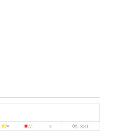
CA
CV
%
Últ. jogos