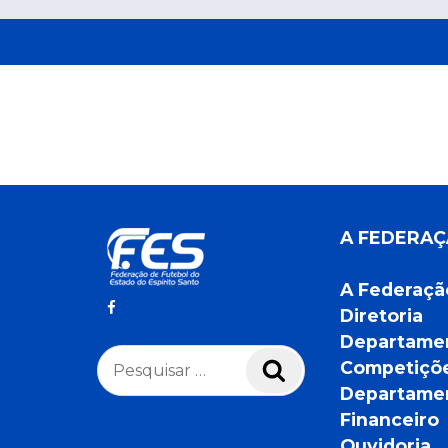
A FEDERA
A Federaçã
Diretoria
Departame
Pesquisar
Competiçõ
Pesquisar
por:
Departame
Financeiro
Ouvidoria