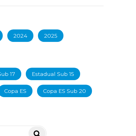
2024
2025
Sub 17
Estadual Sub 15
Copa ES
Copa ES Sub 20
Pesquisar