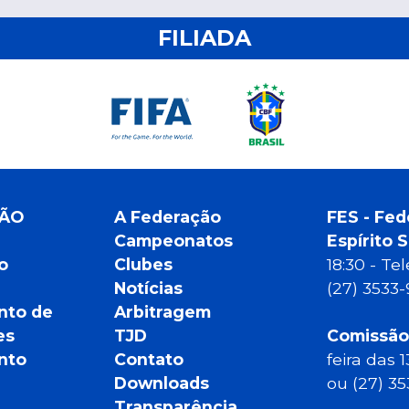
FILIADA
ÇÃO
A Federação
FES - Fed
Campeonatos
Espírito 
o
Clubes
18:30 - T
Notícias
(27) 3533
nto de
Arbitragem
es
TJD
Comissão
nto
Contato
feira das 
Downloads
ou (27) 3
Transparência