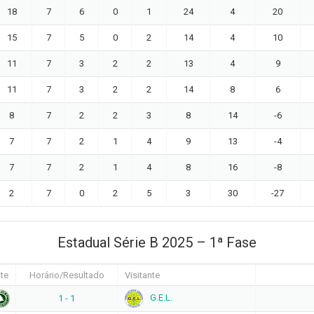
18
7
6
0
1
24
4
20
15
7
5
0
2
14
4
10
11
7
3
2
2
13
4
9
11
7
3
2
2
14
8
6
8
7
2
2
3
8
14
-6
7
7
2
1
4
9
13
-4
7
7
2
1
4
8
16
-8
2
7
0
2
5
3
30
-27
Estadual Série B 2025 – 1ª Fase
te
Horário/Resultado
Visitante
G.E.L.
1 - 1