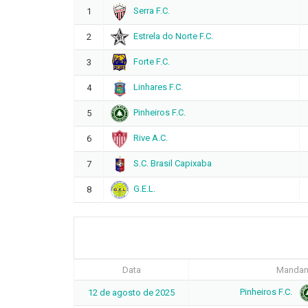
Serra F.C.
1
Estrela do Norte F.C.
2
Forte F.C.
3
Linhares F.C.
4
Pinheiros F.C.
5
Rive A.C.
6
S.C. Brasil Capixaba
7
G.E.L.
8
Data
Mandan
Pinheiros F.C.
12 de agosto de 2025