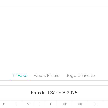
1ª Fase
Fases Finais
Regulamento
Estadual Série B 2025
P
J
V
E
D
GP
GC
SG