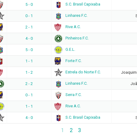
S.C. Brasil Capixaba
5 - 0
Linhares F.C.
0 - 1
Rive A.C.
2 - 1
Pinheiros F.C.
4 - 0
G.E.L.
5 - 0
Forte F.C.
1 - 1
Estrela do Norte F.C.
1 - 2
Joaquim 
Linhares F.C.
2 - 2
Joã
Serra F.C.
0 - 1
Rive A.C.
1 - 1
S.C. Brasil Capixaba
4 - 0
1
2
3