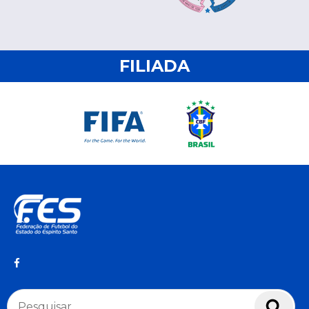
FILIADA
Pesquisar
Pesq