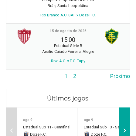
Brás, Santa Leopoldina
Rio Branco A.C. SAF x Doze F.C.
15 de agosto de 2026
15:00
Estadual Série B
Arsílio Caiado Ferreira, Alegre
Rive A.C. x E.C. Tupy
1
2
Próximo
Últimos jogos
ago 9
ago 9
Estadual Sub 11 - Semifinal
Estadual Sub 13 - Semifinal
Doze F.C.
Doze F.C.