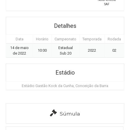
SAF
Detalhes
Data
Horário
Campeonato
Temporada
Rodada
14 de maio
Estadual
10:00
2022
02
de 2022
Sub 20
Estádio
Estádio Gastão Kock da Cunha, Conceição da Barra
Súmula