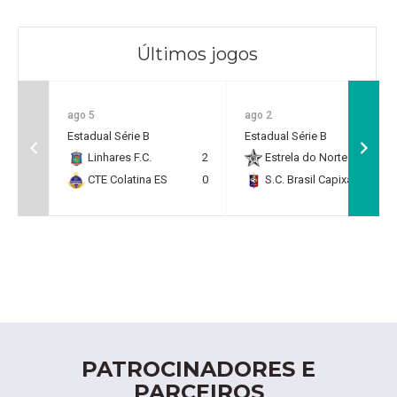
Últimos jogos
ago 5
ago 2
Estadual Série B
Estadual Série B
Linhares F.C.
2
Estrela do Norte F.C.
2
CTE Colatina ES
0
S.C. Brasil Capixaba
0
PATROCINADORES E
PARCEIROS