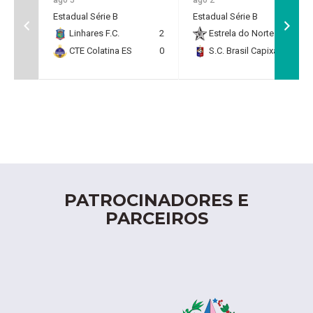
Estadual Série B
Estadual Série B
Linhares F.C.
2
Estrela do Norte F.C.
2
CTE Colatina ES
0
S.C. Brasil Capixaba
0
PATROCINADORES E
PARCEIROS