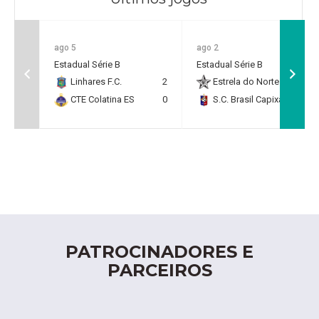
ago 5
ago 2
Estadual Série B
Estadual Série B
Linhares F.C.
2
Estrela do Norte F.C.
2
CTE Colatina ES
0
S.C. Brasil Capixaba
0
PATROCINADORES E
PARCEIROS