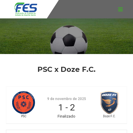
PSC x Doze F.C.
9 de novembro de 2025
1
-
2
Finalizado
PSC
Doze F.C.