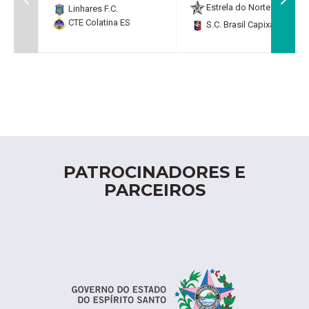
Estrela do Norte F.C.
2
Linhares F.C.
CTE Colatina ES
S.C. Brasil Capixaba
0
PATROCINADORES E
PARCEIROS