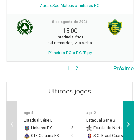
Audax São Mateus x Linhares F.C.
8 de agosto de 2026
15:00
Estadual Série B
Gil Bernardes, Vila Velha
Pinheiros F.C. x E.C. Tupy
1
2
Próximo
Últimos jogos
ago 5
ago 2
Estadual Série B
Estadual Série B
Linhares F.C.
2
Estrela do Norte F.C.
2
CTE Colatina ES
0
S.C. Brasil Capixaba
0