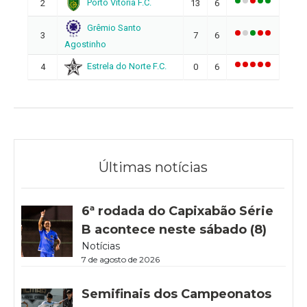
Porto Vitoria F.C.
2
13
6
Grêmio Santo
3
7
6
Agostinho
Estrela do Norte F.C.
4
0
6
Últimas notícias
6ª rodada do Capixabão Série
B acontece neste sábado (8)
Notícias
7 de agosto de 2026
Semifinais dos Campeonatos