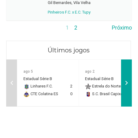
Gil Bernardes, Vila Velha
Pinheiros F.C. x E.C. Tupy
1
2
Próximo
Últimos jogos
ago 5
ago 2
Estadual Série B
Estadual Série B
Linhares F.C.
2
Estrela do Norte F.C.
2
CTE Colatina ES
0
S.C. Brasil Capixaba
0