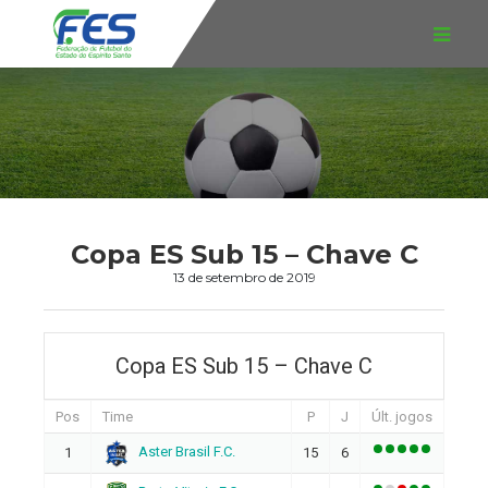
Copa ES Sub 15 – Chave C
13 de setembro de 2019
Copa ES Sub 15 – Chave C
Pos
Time
P
J
Últ. jogos
Aster Brasil F.C.
1
15
6