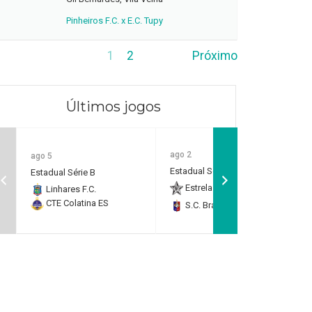
Pinheiros F.C. x E.C. Tupy
1
2
Próximo
Últimos jogos
ago 2
ago 5
Estadual Série B
Estadual Série B
Estrela do Norte F.C.
2
Linhares F.C.
CTE Colatina ES
S.C. Brasil Capixaba
0