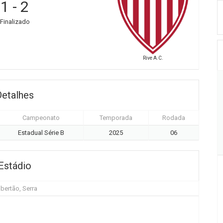
1
-
2
Finalizado
Rive A.C.
Detalhes
Campeonato
Temporada
Rodada
Estadual Série B
2025
06
Estádio
bertão, Serra