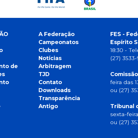
ÇÃO
A Federação
FES - Fed
Campeonatos
Espírito 
o
Clubes
18:30 - T
Notícias
(27) 3533
nto de
Arbitragem
es
TJD
Comissão
nto
Contato
feira das 
Downloads
ou (27) 3
Transparência
e
Antigo
Tribunal 
sexta-feir
ou (27) 3