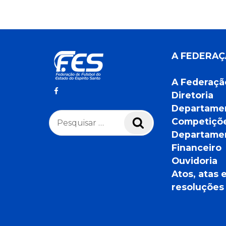
A FEDERA
A Federaçã
Diretoria
Departame
Pesquisar
Competiçõ
Pesquisar
por:
Departame
Financeiro
Ouvidoria
Atos, atas 
resoluções