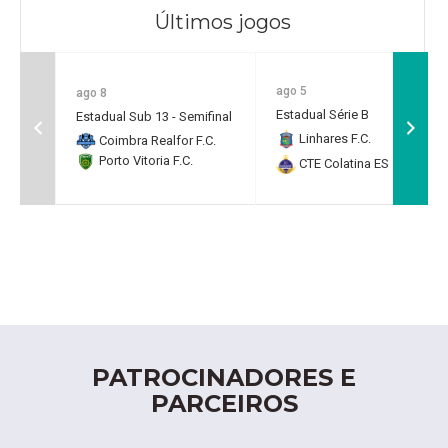
Últimos jogos
ago 5
ago 8
Estadual Série B
Estadual Sub 13 - Semifinal
Linhares F.C.
2
Coimbra Realfor F.C.
Porto Vitoria F.C.
CTE Colatina ES
0
PATROCINADORES E
PARCEIROS