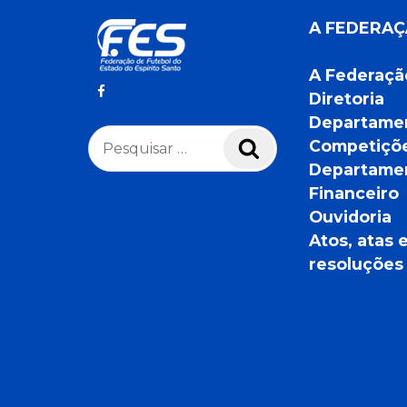
A FEDERA
A Federaçã
Diretoria
Departame
Pesquisar
Competiçõ
Pesquisar
por:
Departame
Financeiro
Ouvidoria
Atos, atas 
resoluções