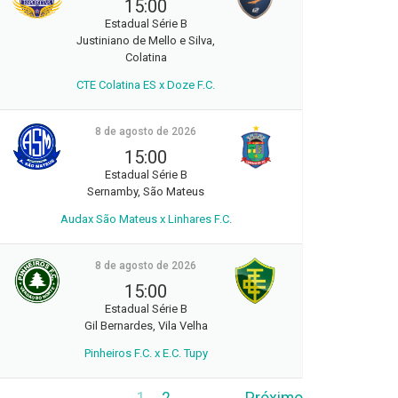
15:00
Estadual Série B
Justiniano de Mello e Silva,
Colatina
CTE Colatina ES x Doze F.C.
8 de agosto de 2026
15:00
Estadual Série B
Sernamby, São Mateus
Audax São Mateus x Linhares F.C.
8 de agosto de 2026
15:00
Estadual Série B
Gil Bernardes, Vila Velha
Pinheiros F.C. x E.C. Tupy
1
2
Próximo