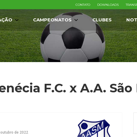
CONTATO
DOWNLOADS
TRANS
AÇÃO
CAMPEONATOS
CLUBES
NOT
enécia F.C. x A.A. São
 outubro de 2022