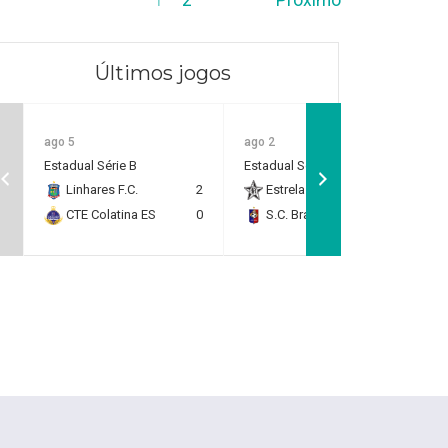
Últimos jogos
ago 5
ago 2
Estadual Série B
Estadual Série B
Linhares F.C.
2
Estrela do Norte F.C.
2
CTE Colatina ES
0
S.C. Brasil Capixaba
0