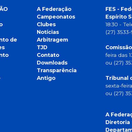
ÇÃO
A Federação
FES - Fed
Campeonatos
Espírito 
o
Clubes
18:30 - T
Notícias
(27) 3533
nto de
Arbitragem
es
TJD
Comissão
nto
Contato
feira das 
Downloads
ou (27) 3
Transparência
e
Antigo
Tribunal 
sexta-feir
ou (27) 3
A Federa
Diretoria
Departam