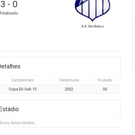
3
-
0
Finalizado
A.A. São Mateus
Detalhes
Campeonato
Temporada
Rodada
Copa ES Sub 15
2022
05
Estádio
drosa, Nova Venécia