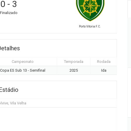
0
-
3
Finalizado
Porto Vitoria F.C.
Detalhes
Campeonato
Temporada
Rodada
Copa ES Sub 13 - Semifinal
2025
Ida
Estádio
lvive, Vila Velha