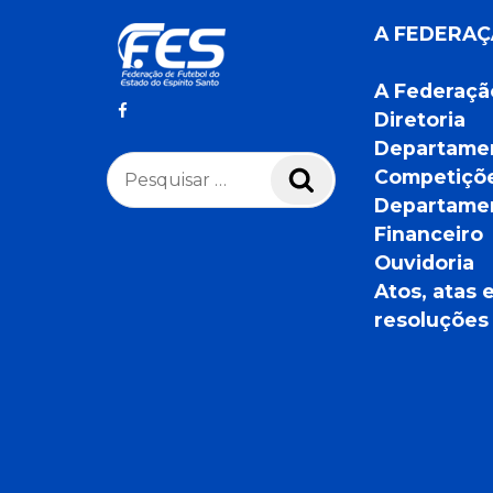
A FEDERA
A Federaçã
Diretoria
Departame
Pesquisar
Competiçõ
Pesquisar
por:
Departame
Financeiro
Ouvidoria
Atos, atas 
resoluções