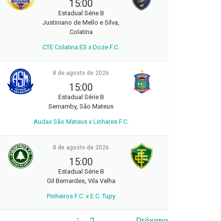
15:00
Estadual Série B
Justiniano de Mello e Silva,
Colatina
CTE Colatina ES x Doze F.C.
8 de agosto de 2026
15:00
Estadual Série B
Sernamby, São Mateus
Audax São Mateus x Linhares F.C.
8 de agosto de 2026
15:00
Estadual Série B
Gil Bernardes, Vila Velha
Pinheiros F.C. x E.C. Tupy
1
2
Próximo