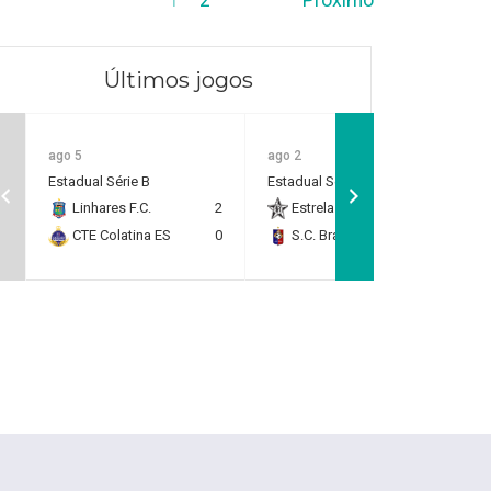
Últimos jogos
ago 5
ago 2
Estadual Série B
Estadual Série B
Linhares F.C.
2
Estrela do Norte F.C.
2
CTE Colatina ES
0
S.C. Brasil Capixaba
0