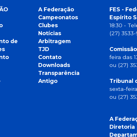
ÇÃO
A Federação
FES - Fed
Campeonatos
Espírito 
o
Clubes
18:30 - T
Notícias
(27) 3533
nto de
Arbitragem
es
TJD
Comissão
nto
Contato
feira das 
Downloads
ou (27) 3
Transparência
e
Antigo
Tribunal 
sexta-feir
ou (27) 3
A Federa
Diretoria
Departam