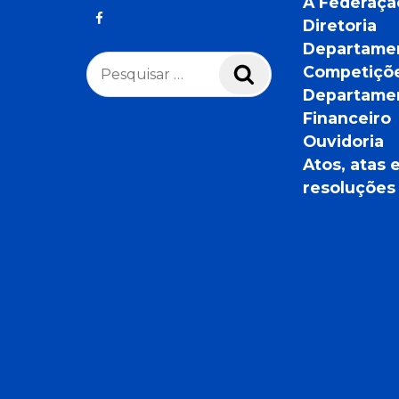
A Federaçã
Diretoria
Departame
Pesquisar
Competiçõ
Pesquisar
por:
Departame
Financeiro
Ouvidoria
Atos, atas 
resoluções