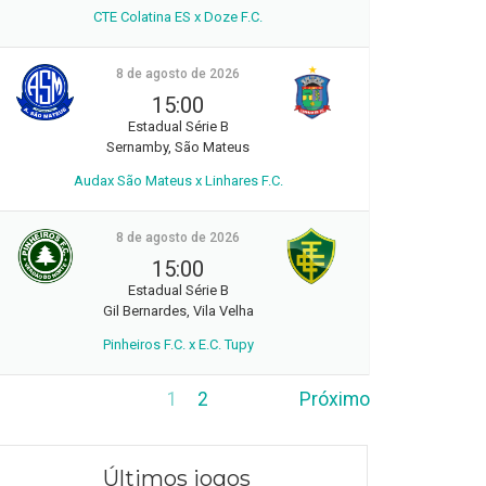
CTE Colatina ES x Doze F.C.
8 de agosto de 2026
15:00
Estadual Série B
Sernamby, São Mateus
Audax São Mateus x Linhares F.C.
8 de agosto de 2026
15:00
Estadual Série B
Gil Bernardes, Vila Velha
Pinheiros F.C. x E.C. Tupy
1
2
Próximo
Últimos jogos