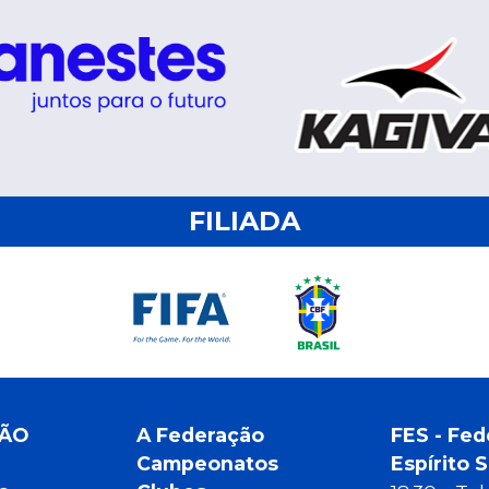
FILIADA
ÇÃO
A Federação
FES - Fed
Campeonatos
Espírito 