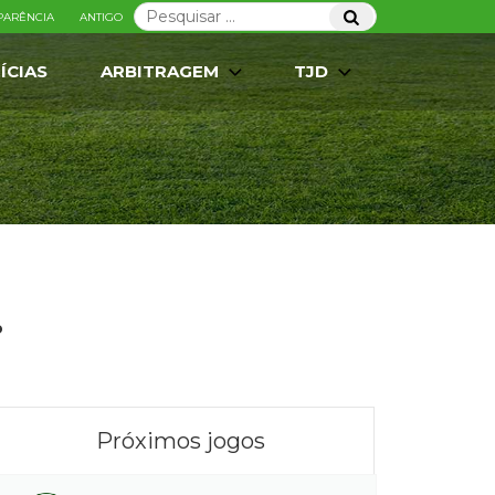
Pesquisar
Pesquisar
PARÊNCIA
ANTIGO
por:
ÍCIAS
ARBITRAGEM
TJD
.
Próximos jogos