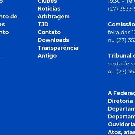
o
Clubes
18:30 - T
Notícias
(27) 3533
nto de
Arbitragem
es
TJD
Comissão
nto
Contato
feira das 
Downloads
ou (27) 3
Transparência
e
Antigo
Tribunal 
sexta-feir
ou (27) 3
A Federa
Diretoria
Departam
Departam
Ouvidori
Atos, ata