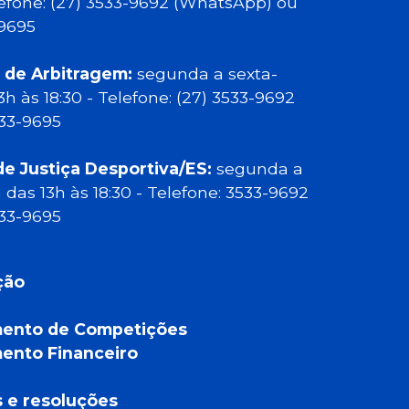
elefone: (27) 3533-9692 (WhatsApp) ou
-9695
 de Arbitragem:
segunda a sexta-
13h às 18:30 - Telefone: (27) 3533-9692
533-9695
de Justiça Desportiva/ES:
segunda a
a das 13h às 18:30 - Telefone: 3533-9692
533-9695
ção
ento de Competições
ento Financeiro
a
s e resoluções