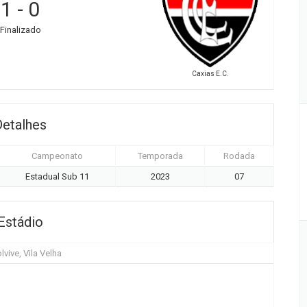
1
-
0
Finalizado
Caxias E.C.
Detalhes
Campeonato
Temporada
Rodada
Estadual Sub 11
2023
07
Estádio
lvive, Vila Velha