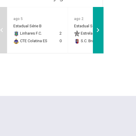
ago 5
ago 2
Estadual Série B
Estadual Série B
Linhares F.C.
2
Estrela do Norte F.C.
2
CTE Colatina ES
0
S.C. Brasil Capixaba
0