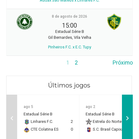
Audax São Mateus x Linhares F.C.
8 de agosto de 2026
15:00
Estadual Série B
Gil Bernardes, Vila Velha
Pinheiros F.C. x E.C. Tupy
1
2
Próximo
Últimos jogos
ago 5
ago 2
Estadual Série B
Estadual Série B
Linhares F.C.
2
Estrela do Norte F.C.
2
CTE Colatina ES
0
S.C. Brasil Capixaba
0