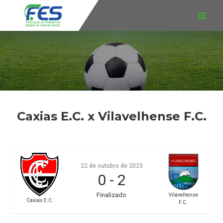
Caxias E.C. x Vilavelhense F.C.
22 de outubro de 2023
0
-
2
Finalizado
Vilavelhense
Caxias E.C.
F.C.