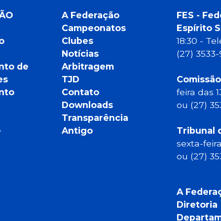
ÇÃO
A Federação
FES - Fed
Campeonatos
Espírito 
o
Clubes
18:30 - T
Notícias
(27) 3533
nto de
Arbitragem
es
TJD
Comissão
nto
Contato
feira das 
Downloads
ou (27) 3
Transparência
e
Antigo
Tribunal 
sexta-feir
ou (27) 3
A Federa
Diretoria
Departam