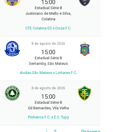
15:00
Estadual Série B
Justiniano de Mello e Silva,
Colatina
CTE Colatina ES x Doze F.C.
8 de agosto de 2026
15:00
Estadual Série B
Sernamby, São Mateus
Audax São Mateus x Linhares F.C.
8 de agosto de 2026
15:00
Estadual Série B
Gil Bernardes, Vila Velha
Pinheiros F.C. x E.C. Tupy
1
2
Próximo