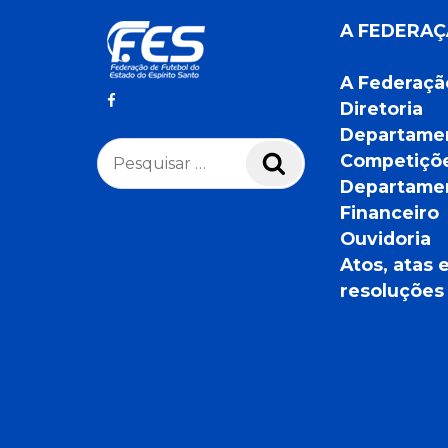
A FEDERA
A Federaçã
Diretoria
Departame
Pesquisar
Competiçõ
Pesquisar
por:
Departame
Financeiro
Ouvidoria
Atos, atas 
resoluções