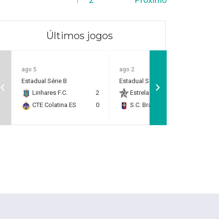
Últimos jogos
ago 5
ago 2
Estadual Série B
Estadual Série B
Linhares F.C.
2
Estrela do Norte F.C.
2
CTE Colatina ES
0
S.C. Brasil Capixaba
0