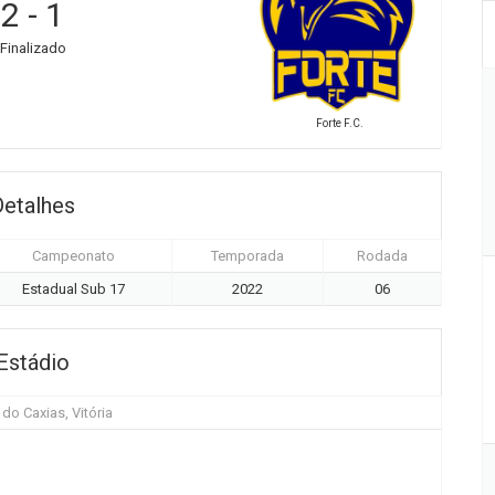
2
-
1
Finalizado
Forte F.C.
Detalhes
Campeonato
Temporada
Rodada
Estadual Sub 17
2022
06
Estádio
o Caxias, Vitória