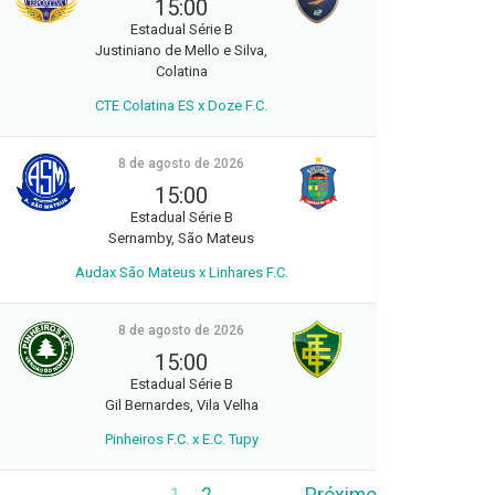
15:00
Estadual Série B
Justiniano de Mello e Silva,
Colatina
CTE Colatina ES x Doze F.C.
8 de agosto de 2026
15:00
Estadual Série B
Sernamby, São Mateus
Audax São Mateus x Linhares F.C.
8 de agosto de 2026
15:00
Estadual Série B
Gil Bernardes, Vila Velha
Pinheiros F.C. x E.C. Tupy
1
2
Próximo