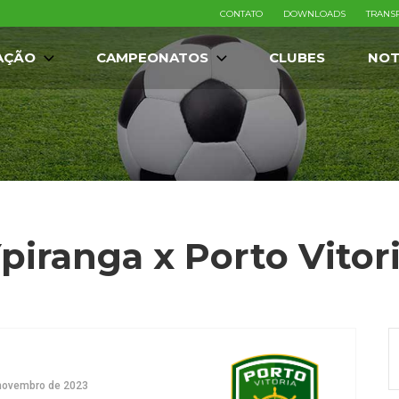
CONTATO
DOWNLOADS
TRANS
AÇÃO
CAMPEONATOS
CLUBES
NOT
Ypiranga x Porto Vitori
novembro de 2023