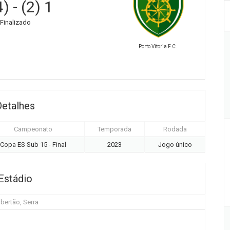
4)
-
(2) 1
Finalizado
Porto Vitoria F.C.
Detalhes
Campeonato
Temporada
Rodada
Copa ES Sub 15 - Final
2023
Jogo único
Estádio
bertão, Serra