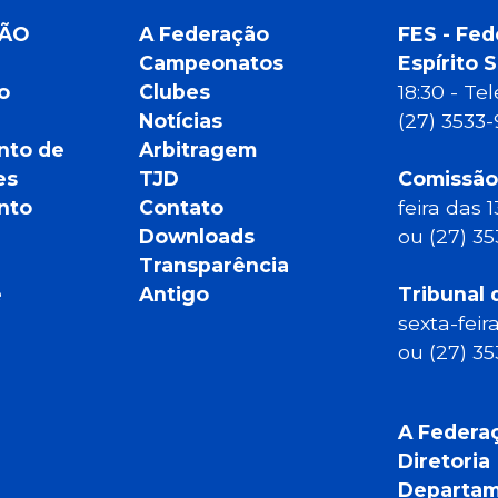
ÇÃO
A Federação
FES - Fed
Campeonatos
Espírito 
o
Clubes
18:30 - T
Notícias
(27) 3533
nto de
Arbitragem
es
TJD
Comissão
nto
Contato
feira das 
Downloads
ou (27) 3
Transparência
e
Antigo
Tribunal 
sexta-feir
ou (27) 3
A Federa
Diretoria
Departam