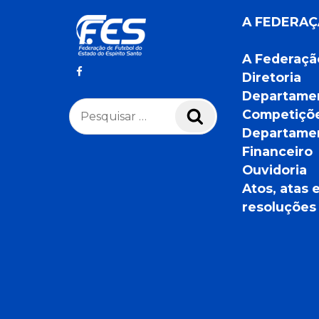
A FEDERA
A Federaçã
Diretoria
Departame
Pesquisar
Competiçõ
Pesquisar
por:
Departame
Financeiro
Ouvidoria
Atos, atas 
resoluções