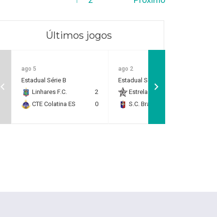
Últimos jogos
ago 5
ago 2
Estadual Série B
Estadual Série B
Linhares F.C.
2
Estrela do Norte F.C.
2
CTE Colatina ES
0
S.C. Brasil Capixaba
0