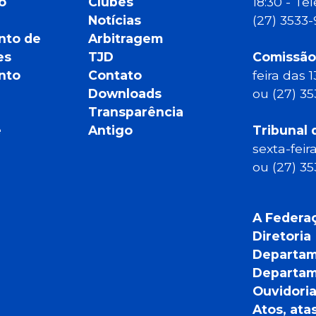
o
Clubes
18:30 - T
Notícias
(27) 3533
nto de
Arbitragem
es
TJD
Comissão
nto
Contato
feira das 
Downloads
ou (27) 3
Transparência
e
Antigo
Tribunal 
sexta-feir
ou (27) 3
A Federa
Diretoria
Departam
Departam
Ouvidori
Atos, ata