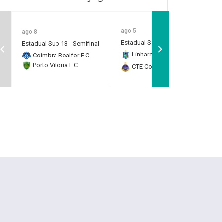
ago 5
ago 8
Estadual Série B
Estadual Sub 13 - Semifinal
Linhares F.C.
2
Coimbra Realfor F.C.
Porto Vitoria F.C.
CTE Colatina ES
0