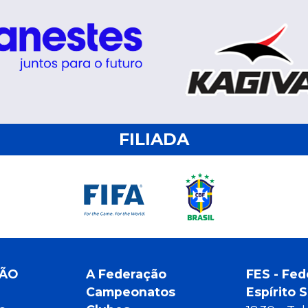
FILIADA
ÇÃO
A Federação
FES - Fed
Campeonatos
Espírito 