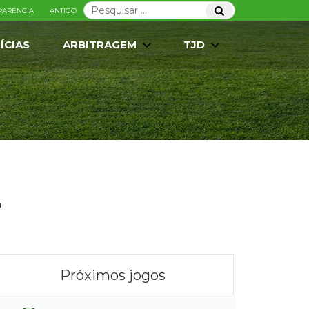
Pesquisar
Pesquisar
PARÊNCIA
ANTIGO
por:
ÍCIAS
ARBITRAGEM
TJD
.
Próximos jogos