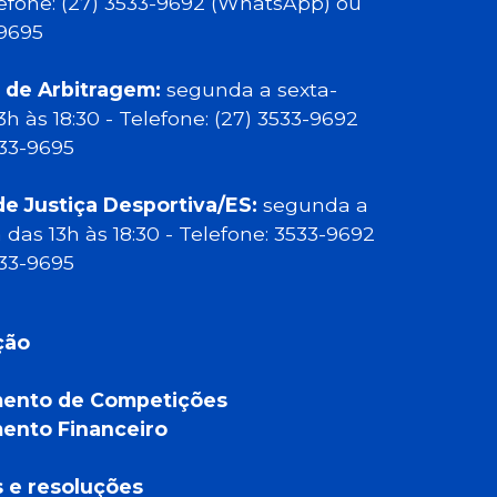
elefone: (27) 3533-9692 (WhatsApp) ou
-9695
 de Arbitragem:
segunda a sexta-
13h às 18:30 - Telefone: (27) 3533-9692
533-9695
de Justiça Desportiva/ES:
segunda a
a das 13h às 18:30 - Telefone: 3533-9692
533-9695
ção
ento de Competições
ento Financeiro
a
s e resoluções