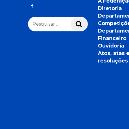
A Federaçã
Diretoria
Departame
Pesquisar
Competiçõ
Pesquisar
por:
Departame
Financeiro
Ouvidoria
Atos, atas 
resoluções