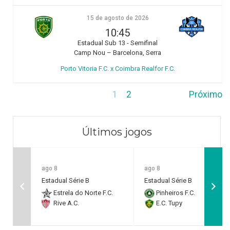
15 de agosto de 2026
10:45
Estadual Sub 13 - Semifinal
Camp Nou – Barcelona, Serra
Porto Vitoria F.C. x Coimbra Realfor F.C.
1
2
Próximo
Últimos jogos
ago 8
ago 8
Estadual Série B
Estadual Série B
Estrela do Norte F.C.
Pinheiros F.C.
Rive A.C.
E.C. Tupy