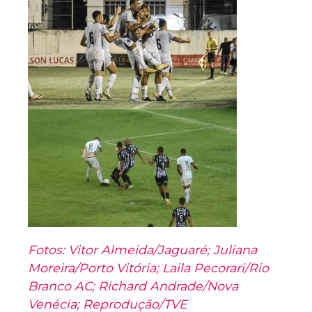
Fotos: Vitor Almeida/Jaguaré; Juliana
Moreira/Porto Vitória; Laila Pecorari/Rio
Branco AC; Richard Andrade/Nova
Venécia; Reprodução/TVE