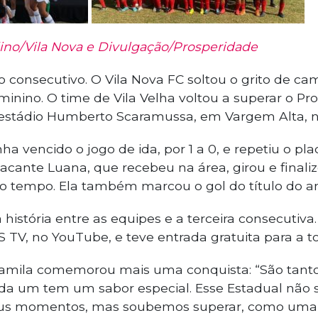
dino/Vila Nova e Divulgação/Prosperidade
imo consecutivo. O Vila Nova FC soltou o grito de
minino. O time de Vila Velha voltou a superar o Pr
 estádio Humberto Scaramussa, em Vargem Alta, n
nha vencido o jogo de ida, por 1 a 0, e repetiu o p
cante Luana, que recebeu na área, girou e finalizo
 tempo. Ela também marcou o gol do título do a
a história entre as equipes e a terceira consecutiva.
S TV, no YouTube, e teve entrada gratuita para a to
Kamila comemorou mais uma conquista: “São tantos
 um tem um sabor especial. Esse Estadual não se
us momentos, mas soubemos superar, como uma