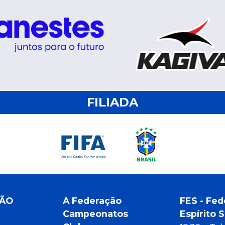
FILIADA
ÇÃO
A Federação
FES - Fed
Campeonatos
Espírito 