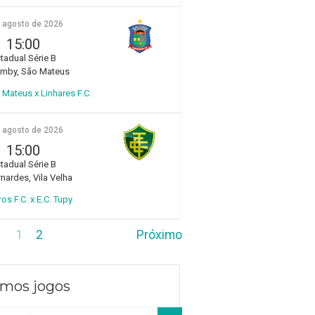
e agosto de 2026
15:00
tadual Série B
amby, São Mateus
Mateus x Linhares F.C.
e agosto de 2026
15:00
tadual Série B
rnardes, Vila Velha
ros F.C. x E.C. Tupy
1
2
Próximo
imos jogos