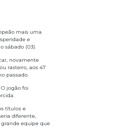
 campeão mais uma
osperidade e
o sábado (03).
lacar, novamente
u rasteiro, aos 47
no passado.
 O jogão foi
rcida.
 títulos e
ria diferente,
 grande equipe que