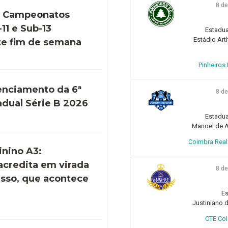
8 d
s Campeonatos
11 e Sub-13
Estadua
Estádio Art
e fim de semana
Pinheiros F
enciamento da 6ª
8 d
adual Série B 2026
Estadua
Manoel de Ar
Coimbra Realfo
inino A3:
acredita em virada
8 d
esso, que acontece
)
Es
Justiniano d
CTE Col