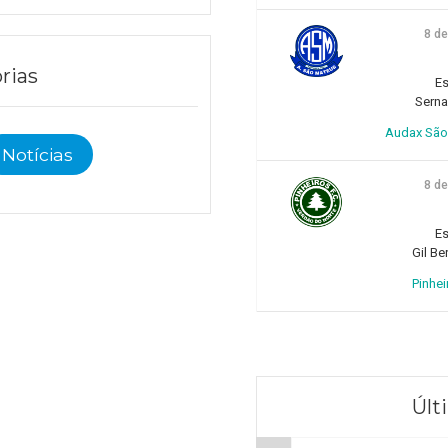
8 d
rias
Es
Sern
Audax São 
Notícias
8 d
Es
Gil Be
Pinhei
Últ