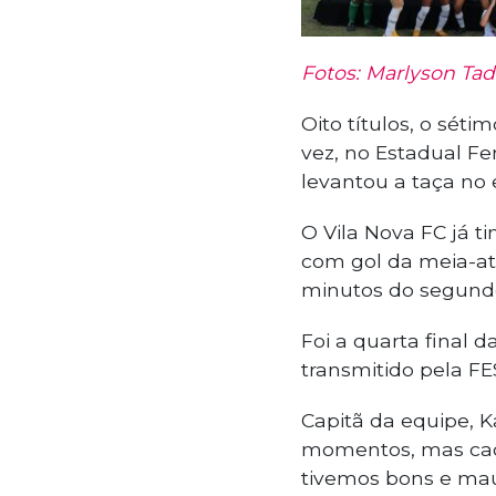
Fotos: Marlyson Ta
Oito títulos, o sét
vez, no Estadual Fe
levantou a taça no
O Vila Nova FC já ti
com gol da meia-ata
minutos do segundo
Foi a quarta final d
transmitido pela FE
Capitã da equipe, 
momentos, mas cada
tivemos bons e ma