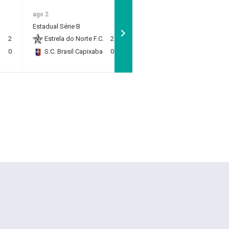
ago 2
ago 2
Estadual Sub 11 - Quartas
Estadual Série B
de Final
2
Estrela do Norte F.C.
2
Rio Branco F.C.
1
0
S.C. Brasil Capixaba
0
RP Academy
0