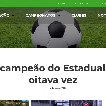
CONTATO
DOWNLOADS
TRANS
AÇÃO
CAMPEONATOS
CLUBES
NOT
é campeão do Estadual
oitava vez
5 de setembro de 2022