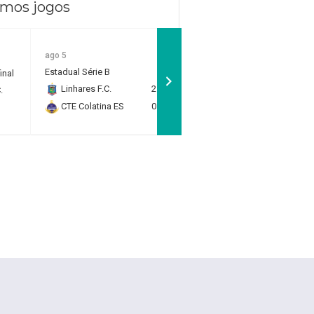
imos jogos
ago 5
ago 2
Estadual Série B
Estadual Série B
inal
Linhares F.C.
2
Estrela do Norte F.C.
2
.
CTE Colatina ES
0
S.C. Brasil Capixaba
0