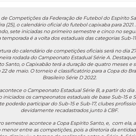
e Competições da Federação de Futebol do Espírito Sa
ra (25), o calendário oficial do futebol capixaba para 2021.
do, sete iniciadas no primeiro semestre e cinco no seg
 temporada é a volta dos estaduais das categorias Sub-11
ura do calendário de competições oficiais será no dia 27
imeira rodada do Campeonato Estadual Série A. Destaqu
to Santo, o Capixabão terá a duração de quatro meses e su
a 22 de maio. O torneio é classificatório para a Copa do B
Brasileiro Série D 2022.
acontece o Campeonato Estadual Série B, a partir do dia
iniciados os campeonatos estaduais de base Sub-15 e 
e poderão participar do Sub-15 e Sub-17, clubes profission
devidamente recadastrados junto à CBF.
o semestre acontece a Copa Espírito Santo, e, com ela, a
o menor entre as competições, pois a diretoria da entid