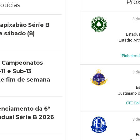
Próx
otícias
8 d
apixabão Série B
e sábado (8)
Estadua
Estádio Art
Pinheiros F
s Campeonatos
11 e Sub-13
8 d
e fim de semana
Es
Justiniano d
CTE Col
enciamento da 6ª
adual Série B 2026
8 d
Es