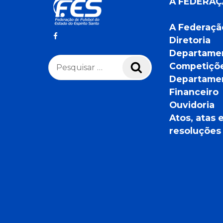
A FEDERA
A Federaçã
Diretoria
Departame
Pesquisar
Competiçõ
Pesquisar
por:
Departame
Financeiro
Ouvidoria
Atos, atas 
resoluções