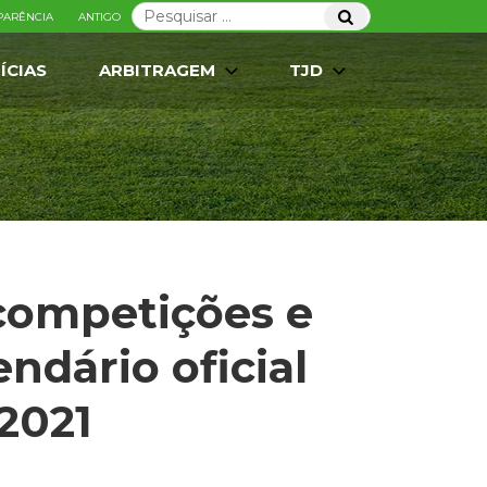
Pesquisar
Pesquisar
PARÊNCIA
ANTIGO
por:
ÍCIAS
ARBITRAGEM
TJD
 competições e
ndário oficial
2021