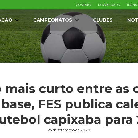
CONTATO
DOWNLOADS
TRANS
AÇÃO
CAMPEONATOS
CLUBES
NOT
 mais curto entre as
base, FES publica cale
futebol capixaba para 
25 de setembro de 2020