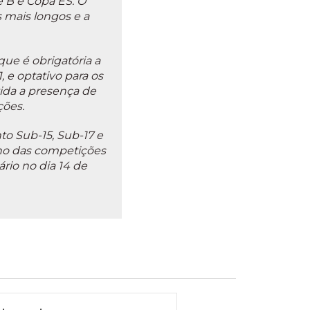
e B e Copa ES. O
s mais longos e a
ue é obrigatória a
 e optativo para os
ida a presença de
ções.
o Sub-15, Sub-17 e
no das competições
rio no dia 14 de