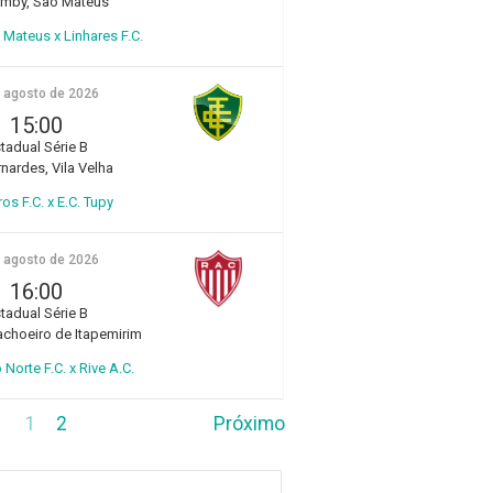
amby, São Mateus
Mateus x Linhares F.C.
e agosto de 2026
15:00
tadual Série B
rnardes, Vila Velha
ros F.C. x E.C. Tupy
e agosto de 2026
16:00
tadual Série B
choeiro de Itapemirim
 Norte F.C. x Rive A.C.
1
2
Próximo