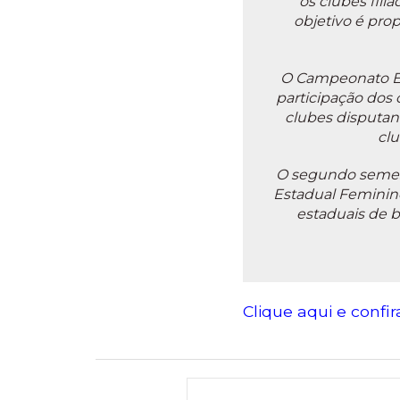
os clubes fili
objetivo é prop
O Campeonato Est
participação dos 
clubes disputan
cl
O segundo semest
Estadual Feminin
estaduais de b
Clique aqui e confi