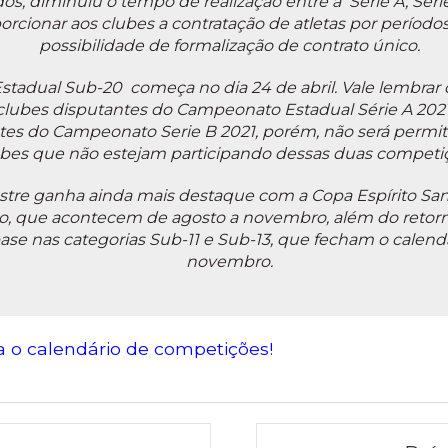
ados, diminuiu o tempo de realização entre a Série A, Séri
orcionar aos clubes a contratação de atletas por período
possibilidade de formalização de contrato único.
adual Sub-20 começa no dia 24 de abril. Vale lembrar q
clubes disputantes do Campeonato Estadual Série A 2021,
tes do Campeonato Serie B 2021, porém, não será permit
ubes que não estejam participando dessas duas competi
re ganha ainda mais destaque com a Copa Espírito Sant
o, que acontecem de agosto a novembro, além do retor
ase nas categorias Sub-11 e Sub-13, que fecham o calendá
novembro.
ra o calendário de competições!