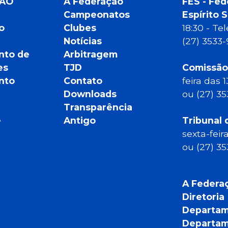
ÇÃO
A Federação
FES - Fed
Campeonatos
Espírito 
o
Clubes
18:30 - T
Notícias
(27) 3533
nto de
Arbitragem
es
TJD
Comissão
nto
Contato
feira das 
Downloads
ou (27) 3
Transparência
e
Antigo
Tribunal 
sexta-feir
ou (27) 3
A Federa
Diretoria
Departam
Departam