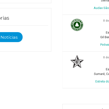
Sern
Audax São 
rias
8 d
Es
Notícias
Gil Be
Pinhei
8 d
Es
Sumaré, Ca
Estrela do