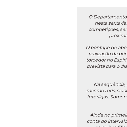
O Departamento d
nesta sexta-fei
competições, sen
próxima
O pontapé de abert
realização da pr
torcedor no Espíri
prevista para o di
Na sequência, 
mesmo mês, serão 
Interligas. Soment
Ainda no primeir
conta do interval