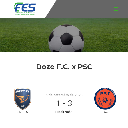
Doze F.C. x PSC
5 de setembro de 2025
1
-
3
Finalizado
Doze F.C.
PSC