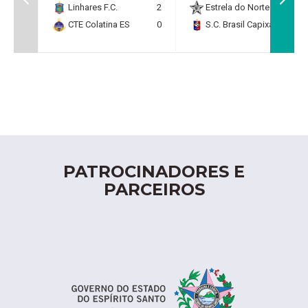
Linhares F.C.
2
Estrela do Norte F.C.
2
CTE Colatina ES
0
S.C. Brasil Capixaba
0
PATROCINADORES E
PARCEIROS