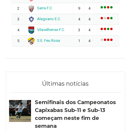
Serra F.C.
2
9
4
Alagoano E.C.
3
4
4
Vilavelhense F.C.
4
3
4
S.E. Feu Rosa
5
1
4
Últimas notícias
Semifinais dos Campeonatos
Capixabas Sub-11 e Sub-13
começam neste fim de
semana