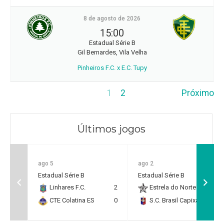
8 de agosto de 2026
15:00
Estadual Série B
Gil Bernardes, Vila Velha
Pinheiros F.C. x E.C. Tupy
1
2
Próximo
Últimos jogos
ago 5
ago 2
Estadual Série B
Estadual Série B
Linhares F.C.
2
Estrela do Norte F.C.
2
CTE Colatina ES
0
S.C. Brasil Capixaba
0