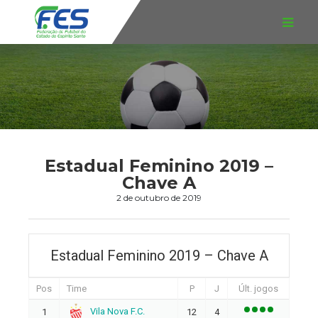
Estadual Feminino 2019 –
Chave A
2 de outubro de 2019
Estadual Feminino 2019 – Chave A
Pos
Time
P
J
Últ. jogos
Vila Nova F.C.
1
12
4