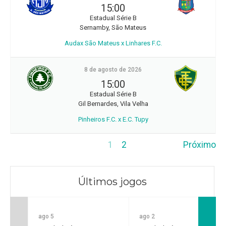
15:00
Estadual Série B
Sernamby, São Mateus
Audax São Mateus x Linhares F.C.
8 de agosto de 2026
15:00
Estadual Série B
Gil Bernardes, Vila Velha
Pinheiros F.C. x E.C. Tupy
1
2
Próximo
Últimos jogos
ago 5
ago 2