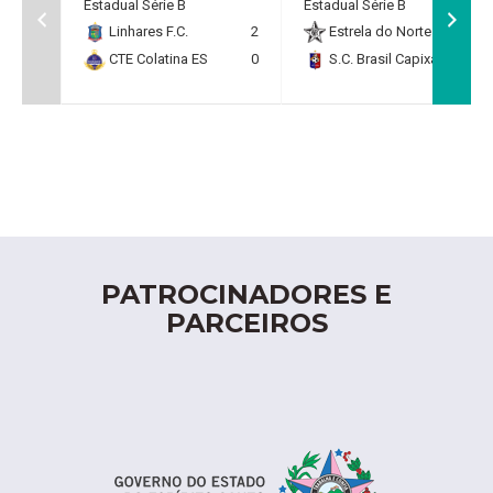
Estadual Série B
Estadual Série B
Linhares F.C.
2
Estrela do Norte F.C.
2
CTE Colatina ES
0
S.C. Brasil Capixaba
0
PATROCINADORES E
PARCEIROS