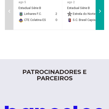
ago 5
ago 2
Estadual Série B
Estadual Série B
Linhares F.C.
2
Estrela do Norte F.C.
2
CTE Colatina ES
0
S.C. Brasil Capixaba
0
PATROCINADORES E
PARCEIROS