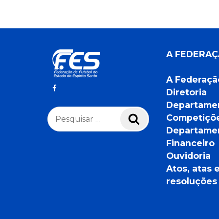
A FEDERA
A Federaçã
Diretoria
Departame
Pesquisar
Competiçõ
Pesquisar
por:
Departame
Financeiro
Ouvidoria
Atos, atas 
resoluções