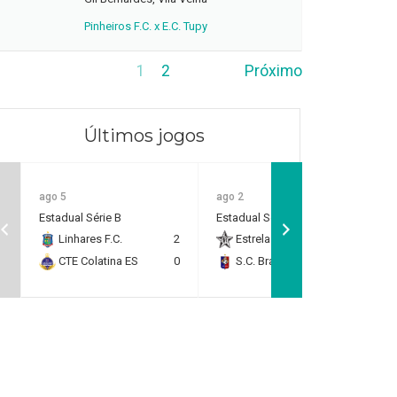
Pinheiros F.C. x E.C. Tupy
1
2
Próximo
Últimos jogos
ago 5
ago 2
Estadual Série B
Estadual Série B
Linhares F.C.
2
Estrela do Norte F.C.
2
CTE Colatina ES
0
S.C. Brasil Capixaba
0