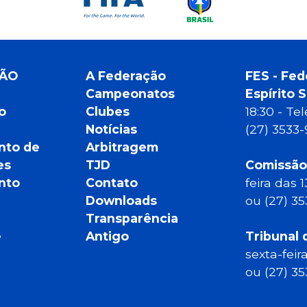
ÇÃO
A Federação
FES - Fed
Campeonatos
Espírito 
o
Clubes
18:30 - T
Notícias
(27) 3533
nto de
Arbitragem
es
TJD
Comissão
nto
Contato
feira das 
Downloads
ou (27) 3
Transparência
e
Antigo
Tribunal 
sexta-feir
ou (27) 3