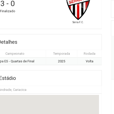
3
-
0
Finalizado
Serra F.C.
Detalhes
Campeonato
Temporada
Rodada
pa ES - Quartas de Final
2025
Volta
Estádio
Andrade, Cariacica