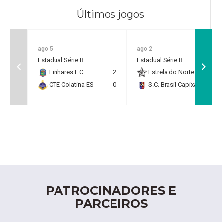
Últimos jogos
ago 5
ago 2
Estadual Série B
Estadual Série B
Linhares F.C.
2
Estrela do Norte F.C.
2
CTE Colatina ES
0
S.C. Brasil Capixaba
0
PATROCINADORES E
PARCEIROS