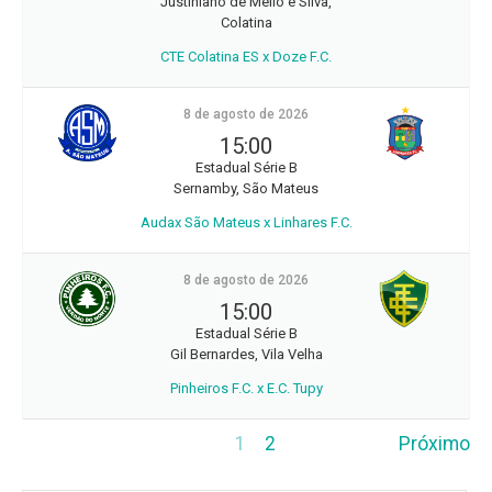
Justiniano de Mello e Silva,
Colatina
CTE Colatina ES x Doze F.C.
8 de agosto de 2026
15:00
Estadual Série B
Sernamby, São Mateus
Audax São Mateus x Linhares F.C.
8 de agosto de 2026
15:00
Estadual Série B
Gil Bernardes, Vila Velha
Pinheiros F.C. x E.C. Tupy
1
2
Próximo