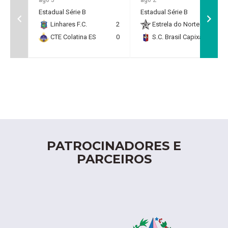
Estadual Série B
Estadual Série B
Linhares F.C.
2
Estrela do Norte F.C.
2
CTE Colatina ES
0
S.C. Brasil Capixaba
0
PATROCINADORES E
PARCEIROS