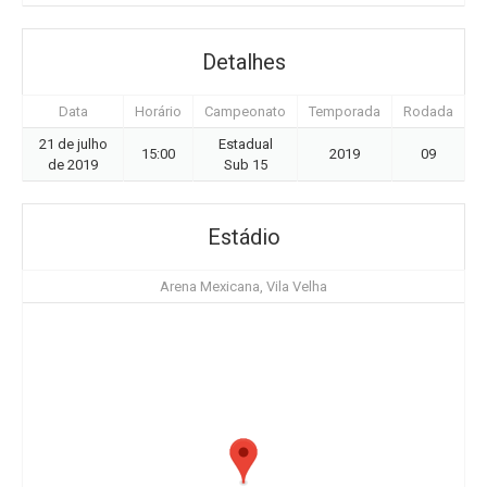
Detalhes
Data
Horário
Campeonato
Temporada
Rodada
21 de julho
Estadual
15:00
2019
09
de 2019
Sub 15
Estádio
Arena Mexicana, Vila Velha