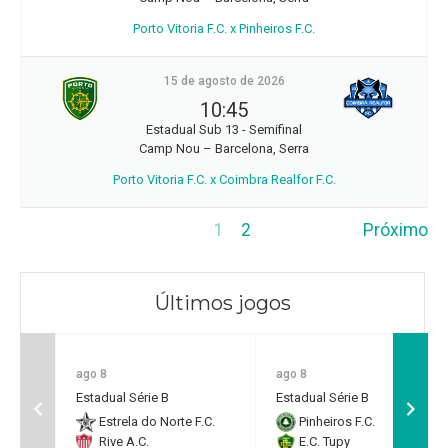
Porto Vitoria F.C. x Pinheiros F.C.
15 de agosto de 2026
10:45
Estadual Sub 13 - Semifinal
Camp Nou – Barcelona, Serra
Porto Vitoria F.C. x Coimbra Realfor F.C.
1
2
Próximo
Últimos jogos
ago 8
ago 8
Estadual Série B
Estadual Série B
Estrela do Norte F.C.
Pinheiros F.C.
Rive A.C.
E.C. Tupy