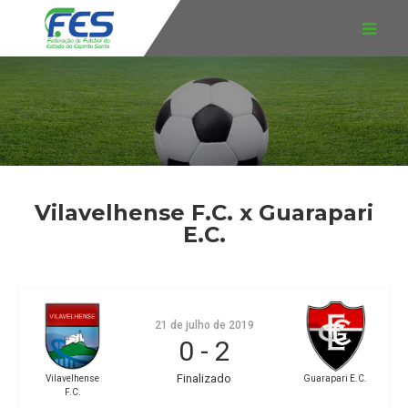
Vilavelhense F.C. x Guarapari
E.C.
21 de julho de 2019
0
-
2
Finalizado
Vilavelhense
Guarapari E.C.
F.C.