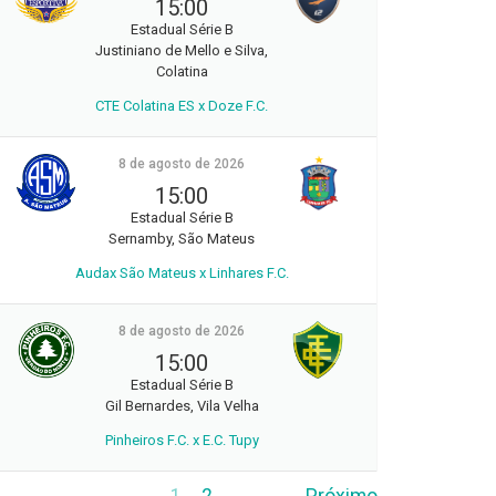
15:00
Estadual Série B
Justiniano de Mello e Silva,
Colatina
CTE Colatina ES x Doze F.C.
8 de agosto de 2026
15:00
Estadual Série B
Sernamby, São Mateus
Audax São Mateus x Linhares F.C.
8 de agosto de 2026
15:00
Estadual Série B
Gil Bernardes, Vila Velha
Pinheiros F.C. x E.C. Tupy
1
2
Próximo