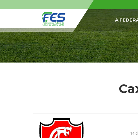
A FEDER
Cax
14 d