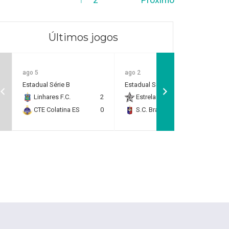
Últimos jogos
ago 5
ago 2
Estadual Série B
Estadual Série B
Linhares F.C.
2
Estrela do Norte F.C.
2
CTE Colatina ES
0
S.C. Brasil Capixaba
0