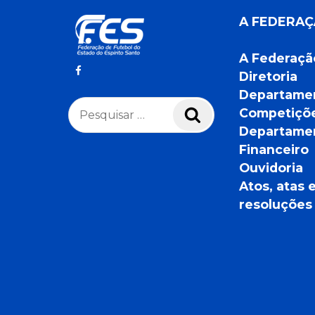
A FEDERA
A Federaçã
Diretoria
Departame
Pesquisar
Competiçõ
Pesquisar
por:
Departame
Financeiro
Ouvidoria
Atos, atas 
resoluções