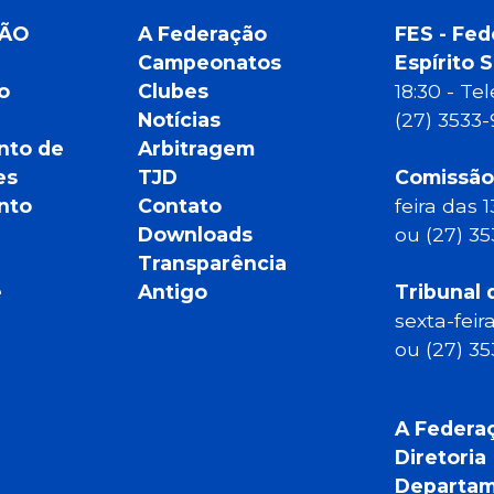
ÇÃO
A Federação
FES - Fed
Campeonatos
Espírito 
o
Clubes
18:30 - T
Notícias
(27) 3533
nto de
Arbitragem
es
TJD
Comissão
nto
Contato
feira das 
Downloads
ou (27) 3
Transparência
e
Antigo
Tribunal 
sexta-feir
ou (27) 3
A Federa
Diretoria
Departam