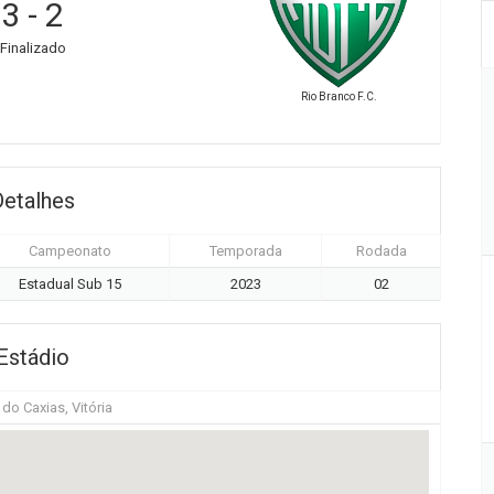
3
-
2
Finalizado
Rio Branco F.C.
Detalhes
Campeonato
Temporada
Rodada
Estadual Sub 15
2023
02
Estádio
o Caxias, Vitória