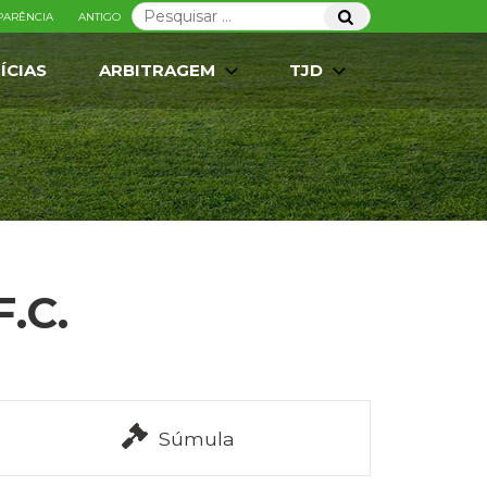
Pesquisar
Pesquisar
PARÊNCIA
ANTIGO
por:
ÍCIAS
ARBITRAGEM
TJD
F.C.
Súmula