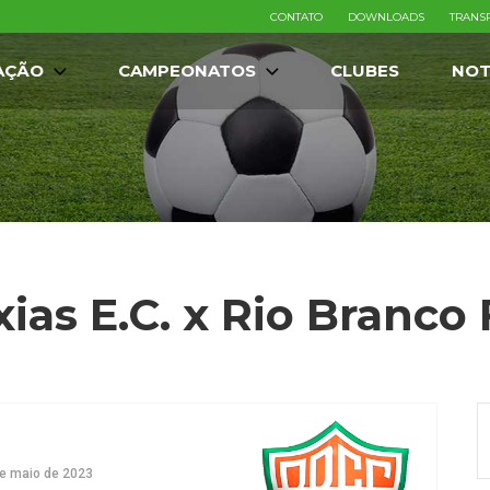
CONTATO
DOWNLOADS
TRANS
AÇÃO
CAMPEONATOS
CLUBES
NOT
ias E.C. x Rio Branco 
e maio de 2023