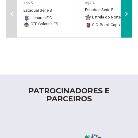
ago 2
ago 5
Estadual Série B
Estadual Série B
Estrela do Norte F.C.
2
Linhares F.C.
CTE Colatina ES
S.C. Brasil Capixaba
0
PATROCINADORES E
PARCEIROS