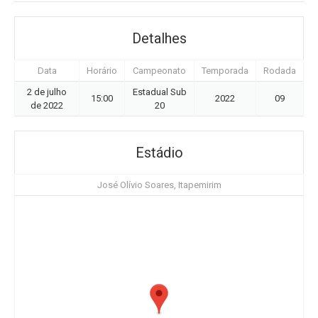
Detalhes
Data
Horário
Campeonato
Temporada
Rodada
2 de julho
Estadual Sub
15:00
2022
09
de 2022
20
Estádio
José Olívio Soares, Itapemirim