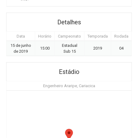
Detalhes
Data
Horário
Campeonato
Temporada
Rodada
15 de junho
Estadual
15:00
2019
04
de 2019
Sub 15
Estádio
Engenheiro Araripe, Cariacica