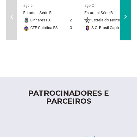
ago 5
ago 2
Estadual Série B
Estadual Série B
Linhares F.C.
2
Estrela do Norte F.C.
2
CTE Colatina ES
0
S.C. Brasil Capixaba
0
PATROCINADORES E
PARCEIROS