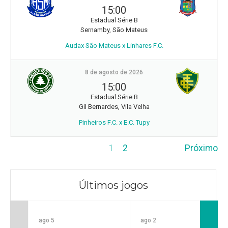
15:00
Estadual Série B
Sernamby, São Mateus
Audax São Mateus x Linhares F.C.
8 de agosto de 2026
15:00
Estadual Série B
Gil Bernardes, Vila Velha
Pinheiros F.C. x E.C. Tupy
1
2
Próximo
Últimos jogos
ago 5
ago 2