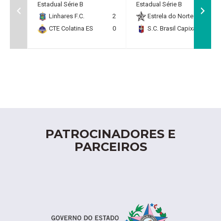
Estadual Série B
Estadual Série B
Linhares F.C.
2
Estrela do Norte F.C.
2
CTE Colatina ES
0
S.C. Brasil Capixaba
0
PATROCINADORES E
PARCEIROS